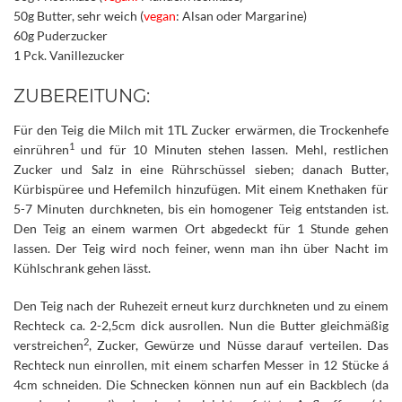
50g Butter, sehr weich (
vegan
: Alsan oder Margarine)
60g Puderzucker
1 Pck. Vanillezucker
ZUBEREITUNG:
Für den Teig die Milch mit 1TL Zucker erwärmen, die Trockenhefe
1
einrühren
und für 10 Minuten stehen lassen. Mehl, restlichen
Zucker und Salz in eine Rührschüssel sieben; danach Butter,
Kürbispüree und Hefemilch hinzufügen. Mit einem Knethaken für
5-7 Minuten durchkneten, bis ein homogener Teig entstanden ist.
Den Teig an einem warmen Ort abgedeckt für 1 Stunde gehen
lassen. Der Teig wird noch feiner, wenn man ihn über Nacht im
Kühlschrank gehen lässt.
Den Teig nach der Ruhezeit erneut kurz durchkneten und zu einem
Rechteck ca. 2-2,5cm dick ausrollen. Nun die Butter gleichmäßig
2
verstreichen
, Zucker, Gewürze und Nüsse darauf verteilen. Das
Rechteck nun einrollen, mit einem scharfen Messer in 12 Stücke á
4cm schneiden. Die Schnecken können nun auf ein Backblech (da