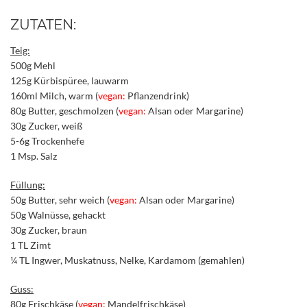
ZUTATEN:
Teig:
500g Mehl
125g Kürbispüree, lauwarm
160ml Milch, warm (
vegan:
Pflanzendrink)
80g Butter, geschmolzen (
vegan:
Alsan oder Margarine)
30g Zucker, weiß
5-6g Trockenhefe
1 Msp. Salz
Füllung:
50g Butter, sehr weich (
vegan:
Alsan oder Margarine)
50g Walnüsse, gehackt
30g Zucker, braun
1 TL Zimt
¼ TL Ingwer, Muskatnuss, Nelke, Kardamom (gemahlen)
Guss:
80g Frischkäse (
vegan:
Mandelfrischkäse)