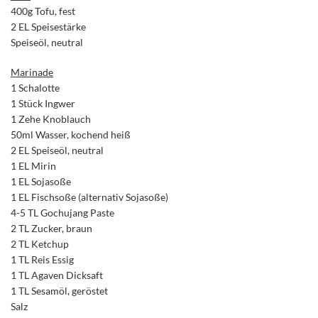
400g Tofu, fest
2 EL Speisestärke
Speiseöl, neutral
Marinade
1 Schalotte
1 Stück Ingwer
1 Zehe Knoblauch
50ml Wasser, kochend heiß
2 EL Speiseöl, neutral
1 EL Mirin
1 EL Sojasoße
1 EL Fischsoße (alternativ Sojasoße)
4-5 TL Gochujang Paste
2 TL Zucker, braun
2 TL Ketchup
1 TL Reis Essig
1 TL Agaven Dicksaft
1 TL Sesamöl, geröstet
Salz