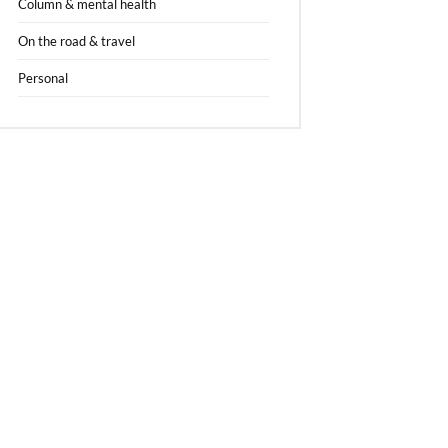
Column & mental health
On the road & travel
Personal