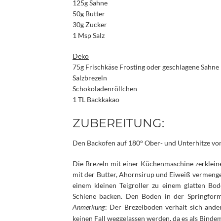
125g Sahne
50g Butter
30g Zucker
1 Msp Salz
Deko
75g Frischkäse Frosting oder geschlagene Sahne
Salzbrezeln
Schokoladenröllchen
1 TL Backkakao
ZUBEREITUNG:
Den Backofen auf 180° Ober- und Unterhitze vor
Die Brezeln mit einer Küchenmaschine zerkleine
mit der Butter, Ahornsirup und Eiweiß vermenge
einem kleinen Teigroller zu einem glatten Bo
Schiene backen. Den Boden in der Springform 
Anmerkung
: Der Brezelboden verhält sich ande
keinen Fall weggelassen werden, da es als Bindem