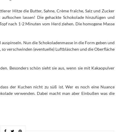
lerer Hitze die Butter, Sahne, Crème fraîche, Salz und Zucker
 aufkochen lassen! Die gehackte Schokolade hinzufügen und
 Topf nach 1-2 Minuten vom Herd ziehen. Die homogene Masse
l auspinseln. Nun die Schokoladenmasse in die Form geben und
n, so verschwinden (eventuelle) Luftbläschen und die Oberfläche
den. Besonders schön sieht sie aus, wenn sie mit Kakaopulver
, dass der Kuchen nicht zu süß ist. Wer es noch eine Nuance
hokolade verwenden. Dabei macht man aber Einbußen was die