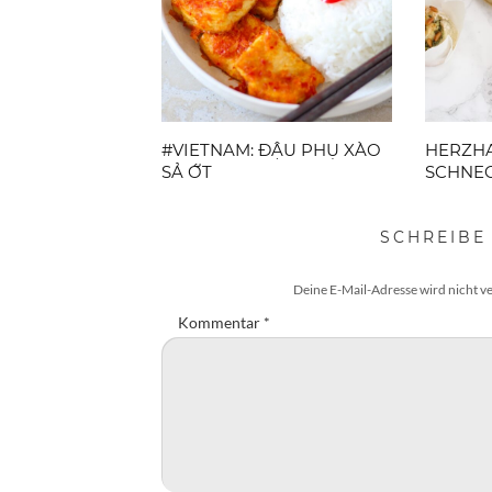
#VIETNAM: ĐẬU PHỤ XÀO
HERZH
SẢ ỚT
SCHNE
SCHREIBE
Deine E-Mail-Adresse wird nicht ve
Kommentar
*