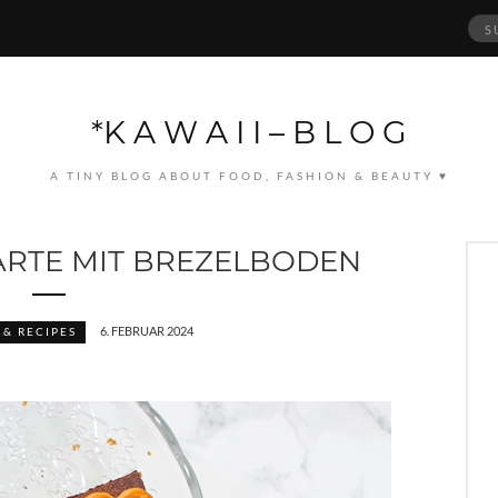
Suc
nach
*K A W A I I – B L O G
A TINY BLOG ABOUT FOOD, FASHION & BEAUTY ♥
RTE MIT BREZELBODEN
6. FEBRUAR 2024
& RECIPES