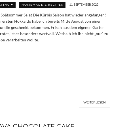
11. SEPTEMBER 2022
ATING ♥
HOMEMADE & RECIPES
 Spätsommer Salat Die Kürbis Saison hat wieder angefangen!
 ersten Hokkaido habe ich bereits Mitte August von einer
undin geschenkt bekommen. Frisch aus dem eigenen Garten
rntet, ist er besonders wertvoll. Weshalb ich ihn nicht „nur“ zu
pe verarbeiten wollte.
WEITERLESEN
AVA CHOCOLATE CAKE