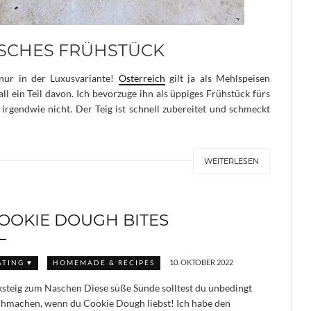
ISCHES FRÜHSTÜCK
nur in der Luxusvariante!
Österreich
gilt ja als Mehlspeisen
l ein Teil davon. Ich bevorzuge ihn als üppiges Frühstück fürs
irgendwie nicht. Der Teig ist schnell zubereitet und schmeckt
WEITERLESEN
OOKIE DOUGH BITES
10. OKTOBER 2022
ATING ♥
HOMEMADE & RECIPES
steig zum Naschen Diese süße Sünde solltest du unbedingt
hmachen, wenn du Cookie Dough liebst! Ich habe den