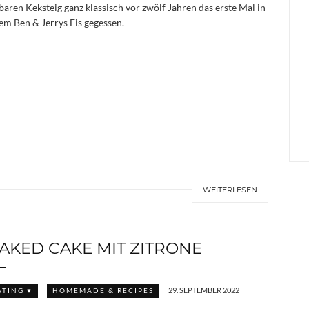
baren Keksteig ganz klassisch vor zwölf Jahren das erste Mal in
em Ben & Jerrys Eis gegessen.
WEITERLESEN
AKED CAKE MIT ZITRONE
29. SEPTEMBER 2022
ATING ♥
HOMEMADE & RECIPES