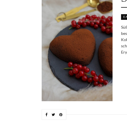
E
Süß
bes
Koh
sch
Ery