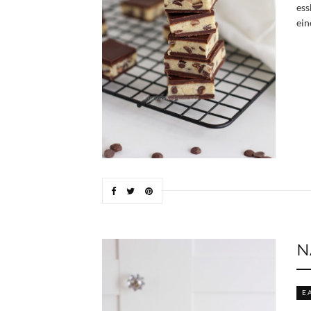
ess
ein
N
E