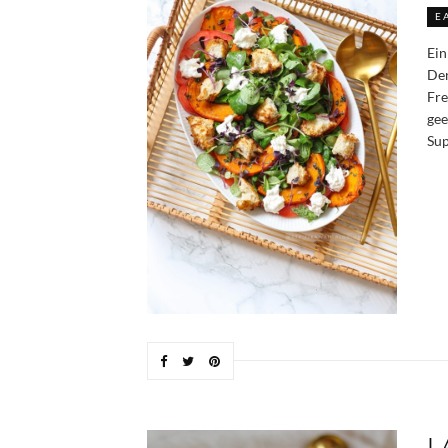
E
Ein
Den
Fre
gee
Sup
L