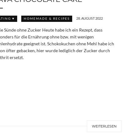
28. AUGUST 2022
ATING ♥
HOMEMADE & RECIPES
e Sünde ohne Zucker Heute habe ich ein Rezept, dass
onders für die Ernährung ohne bzw. mit wenigen
lenhydrate geeignet ist. Schokokuchen ohne Mehl habe ich
on öfter gebacken, hier wurde lediglich der Zucker durch
thrit ersetzt.
WEITERLESEN