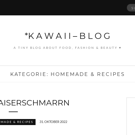
Suc
nach
*K A W A I I – B L O G
A TINY BLOG ABOUT FOOD, FASHION & BEAUTY ♥
KATEGORIE:
HOMEMADE & RECIPES
AISERSCHMARRN
31. OKTOBER 2022
MADE & RECIPES