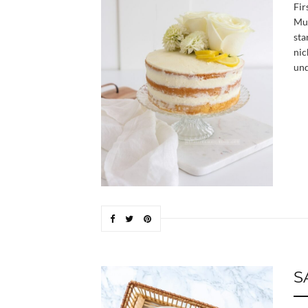
Fir
Mut
sta
nic
und
S