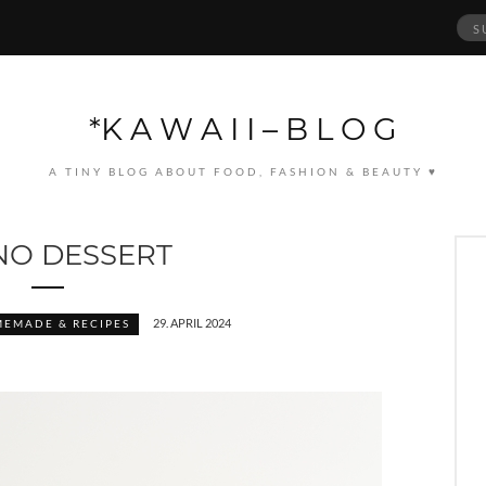
Suc
nach
*K A W A I I – B L O G
A TINY BLOG ABOUT FOOD, FASHION & BEAUTY ♥
O DESSERT
29. APRIL 2024
EMADE & RECIPES