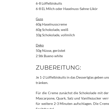
6-8 Löffelbiskuits
6-8 EL Milch oder Haselnuss-Sahne-Likör
Guss
60g Haselnusscreme
60g Schokolade, weiß
10g Schokolade, vollmilch
Deko
50g Nüsse, geröstet
2 Stk Bueno white
ZUBEREITUNG:
Je 1-2 Löffelbiskuits in das Dessertglas geben u
tränken.
Für die Creme zunächst die Schokolade mit de
Mascarpone, Quark, Salz und Vanillezucker ver
für weitere 2-3 Minuten aufschlagen. Die Creme 