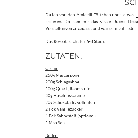
CH
Da ich von den Amicelli Törtchen noch etwas
H
kreieren. Da kam mir das virale Bueno Dess
Vorstellungen angepasst und war sehr zufrieden 
Das Rezept reicht für 6-8 Stück.
ZUTATEN:
Creme
250g Mascarpone
200g Schlagsahne
100g Quark, Rahmstufe
30g Haselnusscreme
20g Schokolade, vollmilch
2 Pck Vanillezucker
1 Pck Sahnesteif (optional)
1 Msp Salz
Boden