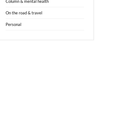
Column & mental health
On the road & travel
Personal