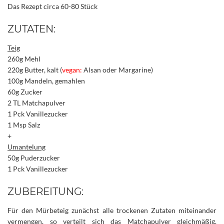
Das Rezept circa 60-80 Stück
ZUTATEN:
Teig
260g Mehl
220g Butter, kalt (
vegan:
Alsan oder Margarine)
100g Mandeln, gemahlen
60g Zucker
2 TL Matchapulver
1 Pck Vanillezucker
1 Msp Salz
+
Umantelung
50g Puderzucker
1 Pck Vanillezucker
ZUBEREITUNG:
Für den Mürbeteig zunächst alle trockenen Zutaten miteinander
vermengen, so verteilt sich das Matchapulver gleichmäßig.