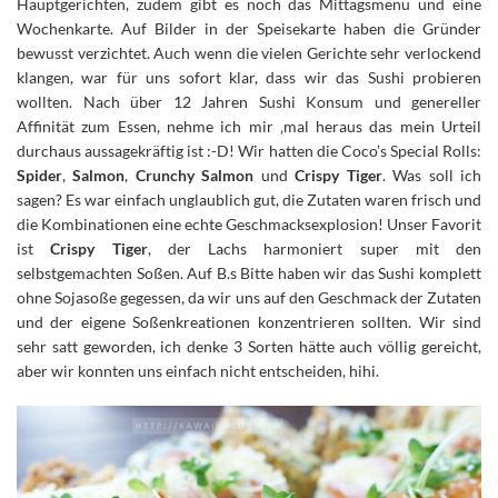
Hauptgerichten, zudem gibt es noch das Mittagsmenü und eine
Wochenkarte. Auf Bilder in der Speisekarte haben die Gründer
bewusst verzichtet. Auch wenn die vielen Gerichte sehr verlockend
klangen, war für uns sofort klar, dass wir das Sushi probieren
wollten. Nach über 12 Jahren Sushi Konsum und genereller
Affinität zum Essen, nehme ich mir ‚mal heraus das mein Urteil
durchaus aussagekräftig ist :-D! Wir hatten die Coco’s Special Rolls:
Spider
,
Salmon
,
Crunchy Salmon
und
Crispy Tiger
. Was soll ich
sagen? Es war einfach unglaublich gut, die Zutaten waren frisch und
die Kombinationen eine echte Geschmacksexplosion! Unser Favorit
ist
Crispy Tiger
, der Lachs harmoniert super mit den
selbstgemachten Soßen. Auf B.s Bitte haben wir das Sushi komplett
ohne Sojasoße gegessen, da wir uns auf den Geschmack der Zutaten
und der eigene Soßenkreationen konzentrieren sollten. Wir sind
sehr satt geworden, ich denke 3 Sorten hätte auch völlig gereicht,
aber wir konnten uns einfach nicht entscheiden, hihi.