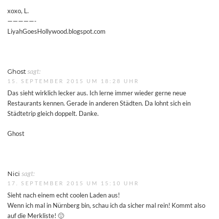
xoxo, L.
—————-
LiyahGoesHollywood.blogspot.com
Ghost
sagt:
15. SEPTEMBER 2015 UM 18:28 UHR
Das sieht wirklich lecker aus. Ich lerne immer wieder gerne neue
Restaurants kennen. Gerade in anderen Städten. Da lohnt sich ein
Städtetrip gleich doppelt. Danke.
Ghost
Nici
sagt:
17. SEPTEMBER 2015 UM 15:10 UHR
Sieht nach einem echt coolen Laden aus!
Wenn ich mal in Nürnberg bin, schau ich da sicher mal rein! Kommt also
auf die Merkliste! 🙂