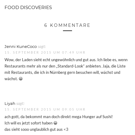
FOOD DISCOVERIES
6 KOMMENTARE
Jenni KuneCoco
sagt:
15. SEPTEMBER 2015 UM 07:49 UHR
Wow, der Laden sieht echt ungewöhnlich und gut aus. Ich liebe es, wenn
Restaurants mehr als nur den „Standard-Look“ anbieten. Jaja, die Liste
mit Restaurants, die ich in Nürnberg gern besuchen will, wächst und
wächst. 😀
Liyah
sagt:
15. SEPTEMBER 2015 UM 09:05 UHR
ach gott, da bekommt man doch direkt mega Hunger auf Sushi!
Ich will es jetzt sofort haben 😀
das sieht sooo unglaublich gut aus <3