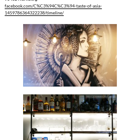
facebook.com/C%C3%94C%C3%94-taste-of-asia-
1459786364322238/timeline/