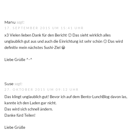
Manu
sagt:
17. SEPTEMBER 2015 UM 15:41 UHR
x3 Vielen lieben Dank für den Bericht 🙂 Das sieht wirklich alles
unglaublich gut aus und auch die Einrichtung ist sehr schön 🙂 Das wird
definitiv mein nächstes Sushi-Ziel 😀
Liebe Grüße ^-^
Suse
sagt:
27. OKTOBER 2015 UM 09:12 UHR
Das klingt unglaublich gut! Bevor ich auf dem Bento-LunchBlog davon las,
kannte ich den Laden gar nicht.
Das wird sich schnell ändern.
Danke fürd Teilen!
Liebe Grüße