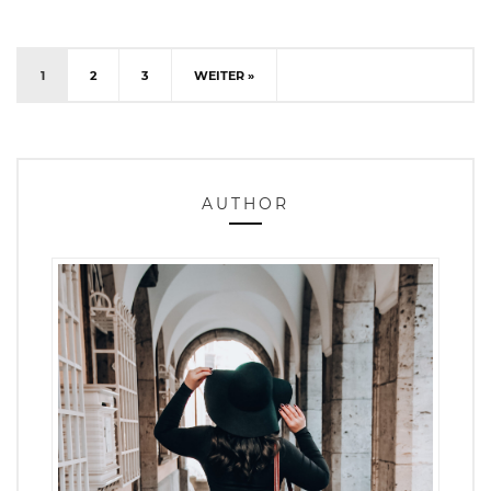
1
2
3
WEITER »
AUTHOR