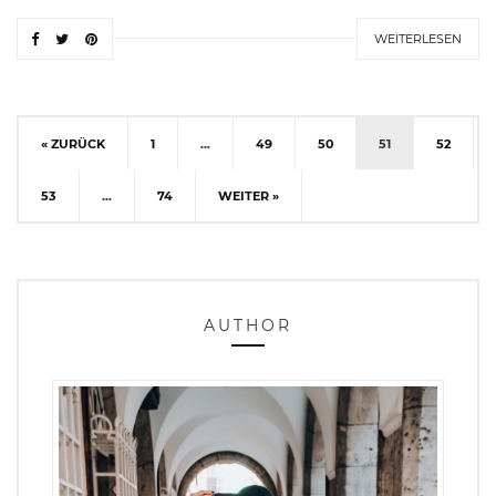
WEITERLESEN
« ZURÜCK
1
…
49
50
51
52
53
…
74
WEITER »
AUTHOR