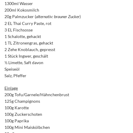
1300ml Wasser
200ml Kokosmilch
20g Palmzucker (
alternativ: brauner Zucker
)
2 EL Thai Curry Paste, rot
3 EL Fischsosse
1 Schalotte, gehackt
1 TL Zitronengras, gehackt
2 Zehe Knoblauch, gepresst
1 Stück Ingwer, geschält
½ Limette, Saft davon
Speiseöl
Salz, Pfeffer
Einlage
200g Tofu/Garnele/Hähnchenbrust
125g Champignons
100g Karotte
100g Zuckerschoten
100g Paprika
100g Mini Maiskölbchen