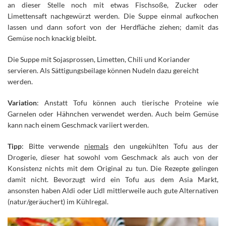
an dieser Stelle noch mit etwas Fischsoße, Zucker oder
Limettensaft nachgewürzt werden. Die Suppe einmal aufkochen
lassen und dann sofort von der Herdfläche ziehen; damit das
Gemüse noch knackig bleibt.
Die Suppe mit Sojasprossen, Limetten, Chili und Koriander
servieren. Als Sättigungsbeilage können Nudeln dazu gereicht
werden.
Variation
: Anstatt Tofu können auch tierische Proteine wie
Garnelen oder Hähnchen verwendet werden. Auch beim Gemüse
kann nach einem Geschmack variiert werden.
Tipp
: Bitte verwende
niemals
den ungekühlten Tofu aus der
Drogerie, dieser hat sowohl vom Geschmack als auch von der
Konsistenz nichts mit dem Original zu tun. Die Rezepte gelingen
damit nicht. Bevorzugt wird ein Tofu aus dem Asia Markt,
ansonsten haben Aldi oder Lidl mittlerweile auch gute Alternativen
(natur/geräuchert) im Kühlregal.