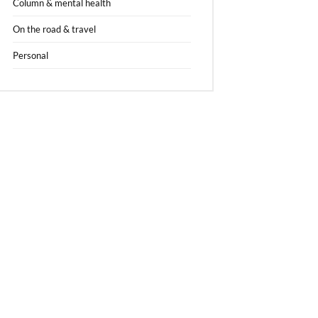
Column & mental health
On the road & travel
Personal