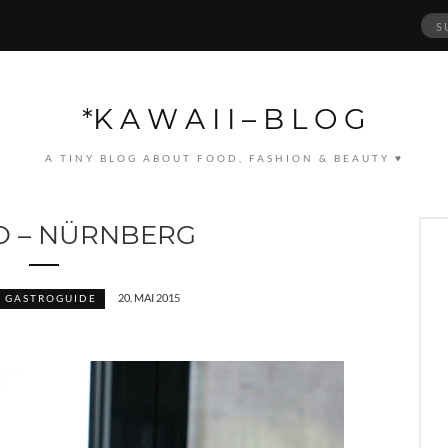
Suc
nach
*K A W A I I – B L O G
A TINY BLOG ABOUT FOOD, FASHION & BEAUTY ♥
 – NÜRNBERG
20. MAI 2015
GASTROGUIDE