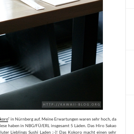
koro
“ in Nürnberg auf. Meine Erwartungen waren sehr hoch, da
 diese haben in NBG/FÜ/ERL insgesamt 5 Läden.
Das Hiro Sakao
luter Lieblings Sushi Laden ;-)! Das Kokoro macht einen sehr