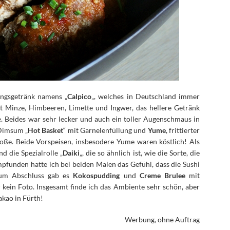
ungsgetränk namens „
Calpico
„, welches in Deutschland immer
t Minze, Himbeeren, Limette und Ingwer, das hellere Getränk
. Beides war sehr lecker und auch ein toller Augenschmaus in
 Dimsum „
Hot Basket
“ mit Garnelenfüllung und
Yume
, frittierter
soße. Beide Vorspeisen, insbesodere Yume waren köstlich! Als
nd die Spezialrolle „
Daiki
„, die so ähnlich ist, wie die Sorte, die
pfunden hatte ich bei beiden Malen das Gefühl, dass die Sushi
 Zum Abschluss gab es
Kokospudding
und
Creme Brulee
mit
 kein Foto. Insgesamt finde ich das Ambiente sehr schön, aber
akao in Fürth!
Werbung, ohne Auftrag