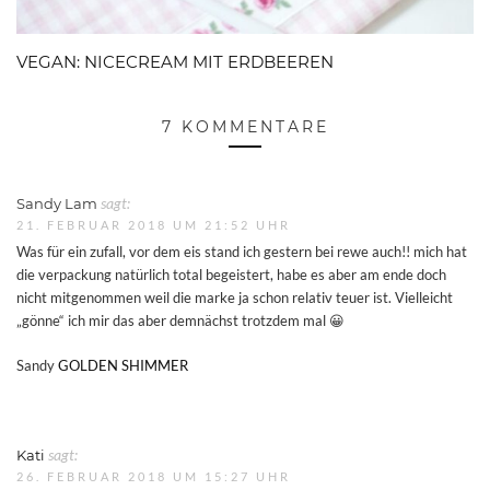
VEGAN: NICECREAM MIT ERDBEEREN
7 KOMMENTARE
Sandy Lam
sagt:
21. FEBRUAR 2018 UM 21:52 UHR
Was für ein zufall, vor dem eis stand ich gestern bei rewe auch!! mich hat
die verpackung natürlich total begeistert, habe es aber am ende doch
nicht mitgenommen weil die marke ja schon relativ teuer ist. Vielleicht
„gönne“ ich mir das aber demnächst trotzdem mal 😀
Sandy
GOLDEN SHIMMER
Kati
sagt:
26. FEBRUAR 2018 UM 15:27 UHR