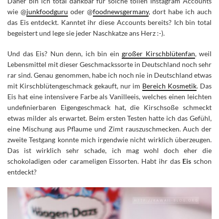
Daher bin ich total dankbar für solche tollen Instagram Accounts
wie @
junkfoodguru
oder @
foodnewsgermany
, dort habe ich auch
das Eis entdeckt. Kanntet ihr diese Accounts bereits? Ich bin total
begeistert und lege sie jeder Naschkatze ans Herz :-).
Und das Eis? Nun denn, ich bin ein
großer Kirschblütenfan
, weil
Lebensmittel mit dieser Geschmackssorte in Deutschland noch sehr
rar sind. Genau genommen, habe ich noch nie in Deutschland etwas
mit Kirschblütengeschmack gekauft, nur im
Bereich Kosmetik
. Das
Eis hat eine intensivere Farbe als Vanilleeis, welches einen leichten
undefinierbaren Eigengeschmack hat, die Kirschsoße schmeckt
etwas milder als erwartet. Beim ersten Testen hatte ich das Gefühl,
eine Mischung aus Pflaume und Zimt rauszuschmecken. Auch der
zweite Testgang konnte mich irgendwie nicht wirklich überzeugen.
Das ist wirklich sehr schade, ich mag wohl doch eher die
schokoladigen oder carameligen Eissorten. Habt ihr das
Eis
schon
entdeckt?