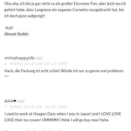
Oha oha, ich bin ja gar nicht so ein großer Eiscreme-Fan, aber jetzt wo ich
gehört habe, dass Langnese ein veganes Cornetto rausgebracht hat, bin
ich doch ganz aufgeregt!
-Kati
Almost Stylish
mihoshappylife
sagt:
6. MÄRZ 2018 UM 20:13 UHR
Hach, die Packung ist echt schön! Würde ich nur zu gerne mal probieren
^^
AikA❤︎
sagt:
7. MÄRZ 2018 UM 12:37 UHR
I used to work at Haagen Dazs when I was in Japan! and I LOVE LOVE
LOVE their ice cream! UMMMM I think I will go buy now! haha