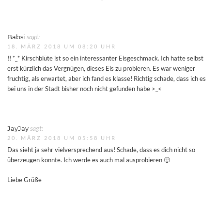
Babsi
sagt:
18. MÄRZ 2018 UM 08:20 UHR
!! *_* Kirschblüte ist so ein interessanter Eisgeschmack. Ich hatte selbst
erst kürzlich das Vergnügen, dieses Eis zu probieren. Es war weniger
fruchtig, als erwartet, aber ich fand es klasse! Richtig schade, dass ich es
bei uns in der Stadt bisher noch nicht gefunden habe >_<
JayJay
sagt:
20. MÄRZ 2018 UM 05:58 UHR
Das sieht ja sehr vielversprechend aus! Schade, dass es dich nicht so
überzeugen konnte. Ich werde es auch mal ausprobieren 🙂
Liebe Grüße