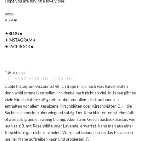
Hope you are having a lovely one!
xoxo,
AikA❤︎
★BLOG★
★INSTAGRAM★
★FACEBOOK★
Token
sagt:
11. MÄRZ 2018 UM 17:33 UHR
Coole Instagram-Accounts! 😀 Ich frage mich, nach was Kirschblüten
denn wohl schmecken sollen. Ich denke nach nicht so viel. In Japan gibt es
viele Kirschblüten-Süßigkeiten, aber vor allem die traditionellen
enthalten vor allem gesalzene Kirschblüten oder Kirschblätter. D.H. die
Sachen schmecken überwiegend salzig. Der Kirschblütentee ist ebenfalls
etwas salzig und ein wenig blumig. Aber so ne Geschmacksexplosion, wie
man es z.B. mit Rosenblüte oder Lavendel erwartet, kann man aus einer
Kirschblüte gar nicht rausholen. Werd mal schaun, ob ich das Eis auch in
meiner Nähe auftreiben kann und probieren! 🙂