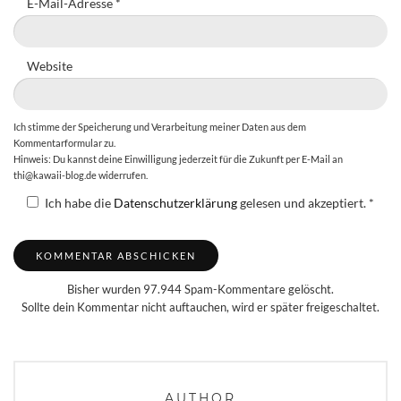
E-Mail-Adresse
*
Website
Ich stimme der Speicherung und Verarbeitung meiner Daten aus dem
Kommentarformular zu.
Hinweis: Du kannst deine Einwilligung jederzeit für die Zukunft per E-Mail an
thi@kawaii-blog.de widerrufen.
Ich habe die
Datenschutzerklärung
gelesen und akzeptiert.
*
Bisher wurden 97.944 Spam-Kommentare gelöscht.
Sollte dein Kommentar nicht auftauchen, wird er später freigeschaltet.
AUTHOR