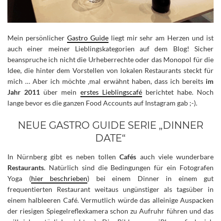
Mein persönlicher
Gastro Guide
liegt mir sehr am Herzen und ist
auch einer meiner Lieblingskategorien auf dem Blog!
Sicher
beanspruche ich nicht die Urheberrechte oder das Monopol für die
Idee, die hinter dem Vorstellen von lokalen Restaurants steckt für
mich … Aber ich möchte ‚mal erwähnt haben, dass ich bereits
im
Jahr 2011
über mein
erstes Lieblingscafé
berichtet habe. Noch
lange bevor es die ganzen Food Accounts auf Instagram gab ;-).
NEUE GASTRO GUIDE SERIE „DINNER
DATE“
In Nürnberg gibt es neben tollen
Cafés
auch viele wunderbare
Restaurants
. Natürlich sind die Bedingungen für ein Fotografen
Yoga (
hier beschrieben
) bei einem Dinner in einem gut
frequentierten Restaurant weitaus ungünstiger als tagsüber in
einem halbleeren Café. Vermutlich würde das alleinige Auspacken
der riesigen Spiegelreflexkamera schon zu Aufruhr führen und das