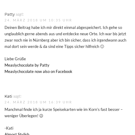
Patty
sagt:
24. MÄRZ 2018 UM 10:35 UHR
Deinen Beitrag habe ich mir direkt einmal abgespeichert. Ich gehe so
unglaublich gerne abends aus und entdecke neue Orte. Ich war bis jetzt
zwar noch nie in Nürnberg aber ich bin sicher, dass ich irgendwann auch
mal dort sein werde & da sind eine Tipps sicher hilfreich 🙂
Liebe Grüße
Measlychocolate by Patty
Measlychocolate now also on Facebook
Kati
sagt:
24. MÄRZ 2018 UM 16:39 UHR
Manchmal finde ich ja kurze Speisekarten wie im Korn’s fast besser –
weniger Überlegen! 😉
-Kati
Almost Stylish