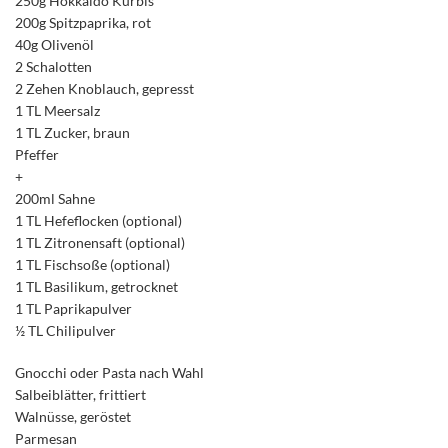
250g Hokkaido Kürbis
200g Spitzpaprika, rot
40g Olivenöl
2 Schalotten
2 Zehen Knoblauch, gepresst
1 TL Meersalz
1 TL Zucker, braun
Pfeffer
+
200ml Sahne
1 TL Hefeflocken (optional)
1 TL Zitronensaft (optional)
1 TL Fischsoße (optional)
1 TL Basilikum, getrocknet
1 TL Paprikapulver
½ TL Chilipulver
Gnocchi oder Pasta nach Wahl
Salbeiblätter, frittiert
Walnüsse, geröstet
Parmesan