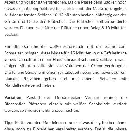
geben und vorsichtig verstreichen. Da die Masse beim Backen noch
etwas zerläuft, empfiehlt es sich sparsam mit der Masse umzugehen.
Auf der untersten Schiene 10-12 Minuten backen, abhängig von der
Größe und Dicke der Plätzchen. Die Plätzchen sollten goldgelb
werden. Die andere Hälfte der Plätzchen ohne Belag 8-10 Minuten
backen.
Für die Ganache die weiße Schokolade mit der Sahne zum
Schmelzen bringen; diese Masse für 15 Minuten in die Gefriertruhe
geben. Danach mit einem Handrührgerät schaumig schlagen, nach
einigen Minuten sollte sich das Volumen der Creme verdoppeln.
Die fertige Ganache in einen Spritzbeutel geben und jeweils auf ein
blankes Plätzchen geben und mit einem Plätzchen mit
Mandelkruste verschließen.
Variation
: Anstatt der Doppeldecker Version können die
Bienenstich Plätzchen einzeln mit weißer Schokolade verziert
werden, so sind sie nicht ganz so mächtig.
Tipp
: Sollte von der Mandelmasse noch etwas übrig bleiben, kann
diese noch zu Florentiner verarbeitet werden. Dafür die Masse