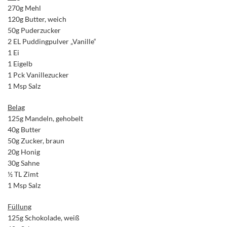
270g Mehl
120g Butter, weich
50g Puderzucker
2 EL Puddingpulver „Vanille“
1 Ei
1 Eigelb
1 Pck Vanillezucker
1 Msp Salz
Belag
125g Mandeln, gehobelt
40g Butter
50g Zucker, braun
20g Honig
30g Sahne
½ TL Zimt
1 Msp Salz
Füllung
125g Schokolade, weiß