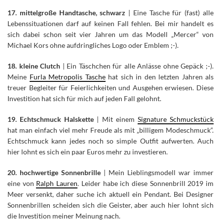
17. mittelgroße Handtasche, schwarz
| Eine Tasche für (fast) alle
Lebenssituationen darf auf keinen Fall fehlen. Bei mir handelt es
sich dabei schon seit vier Jahren um das Modell „Mercer“ von
Michael Kors ohne aufdringliches Logo oder Emblem ;-).
18. kleine Clutch
| Ein Täschchen für alle Anlässe ohne Gepäck ;-).
Meine
Furla Metropolis Tasche
hat sich in den letzten Jahren als
treuer Begleiter für Feierlichkeiten und Ausgehen erwiesen. Diese
Investition hat sich für mich auf jeden Fall gelohnt.
19. Echtschmuck Halskette
| Mit einem
Signature Schmuckstück
hat man einfach viel mehr Freude als mit „billigem Modeschmuck“.
Echtschmuck kann jedes noch so simple Outfit aufwerten. Auch
hier lohnt es sich ein paar Euros mehr zu investieren.
20. hochwertige Sonnenbrille
| Mein Lieblingsmodell war immer
eine von
Ralph Lauren
. Leider habe ich diese Sonnenbrill 2019 im
Meer versenkt, daher suche ich aktuell ein Pendant. Bei Designer
Sonnenbrillen scheiden sich die Geister, aber auch hier lohnt sich
die Investition meiner Meinung nach.