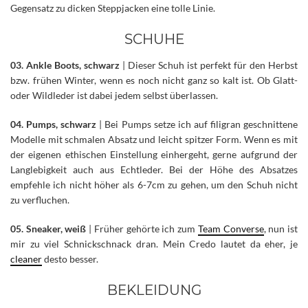
Gegensatz zu dicken Steppjacken eine tolle Linie.
SCHUHE
03. Ankle Boots, schwarz
| Dieser Schuh ist perfekt für den Herbst
bzw. frühen Winter, wenn es noch nicht ganz so kalt ist. Ob Glatt-
oder Wildleder ist dabei jedem selbst überlassen.
04. Pumps, schwarz
| Bei Pumps setze ich auf filigran geschnittene
Modelle mit schmalen Absatz und leicht spitzer Form. Wenn es mit
der eigenen ethischen Einstellung einhergeht, gerne aufgrund der
Langlebigkeit auch aus Echtleder. Bei der Höhe des Absatzes
empfehle ich nicht höher als 6-7cm zu gehen, um den Schuh nicht
zu verfluchen.
05. Sneaker, weiß
| Früher gehörte ich zum
Team Converse
, nun ist
mir zu viel Schnickschnack dran. Mein Credo lautet da eher, je
cleaner
desto besser.
BEKLEIDUNG