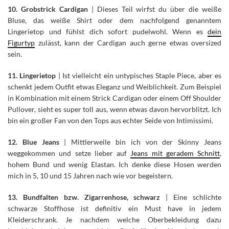
10. Grobstrick Cardigan
| Dieses Teil wirfst du über die weiße
Bluse, das weiße Shirt oder dem nachfolgend genanntem
Lingerietop und fühlst dich sofort pudelwohl. Wenn es
dein
Figurtyp
zulässt, kann der Cardigan auch gerne etwas oversized
sein.
11. Lingerietop
| Ist vielleicht ein untypisches Staple Piece, aber es
schenkt jedem Outfit etwas Eleganz und Weiblichkeit. Zum Beispiel
in Kombination mit einem Strick Cardigan oder einem Off Shoulder
Pullover, sieht es super toll aus, wenn etwas davon hervorblitzt. Ich
bin ein großer Fan von den Tops aus echter Seide von Intimissimi.
12. Blue Jeans
| Mittlerweile bin ich von der Skinny Jeans
weggekommen und setze lieber auf
Jeans mit geradem Schnitt
,
hohem Bund und wenig Elastan. Ich denke diese Hosen werden
mich in 5, 10 und 15 Jahren nach wie vor begeistern.
13. Bundfalten bzw. Zigarrenhose, schwarz
| Eine schlichte
schwarze Stoffhose ist definitiv ein Must have in jedem
Kleiderschrank. Je nachdem welche Oberbekleidung dazu