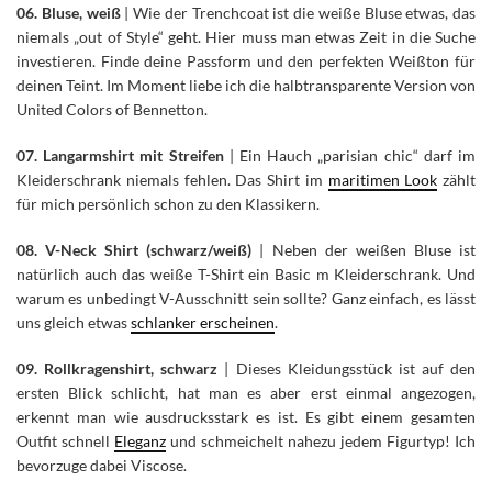
06. Bluse, weiß
| Wie der Trenchcoat ist die weiße Bluse etwas, das
niemals „out of Style“ geht. Hier muss man etwas Zeit in die Suche
investieren. Finde deine Passform und den perfekten Weißton für
deinen Teint. Im Moment liebe ich die halbtransparente Version von
United Colors of Bennetton.
07. Langarmshirt mit Streifen
| Ein Hauch „parisian chic“ darf im
Kleiderschrank niemals fehlen. Das Shirt im
maritimen Look
zählt
für mich persönlich schon zu den Klassikern.
08. V-Neck Shirt (schwarz/weiß)
| Neben der weißen Bluse ist
natürlich auch das weiße T-Shirt ein Basic m Kleiderschrank. Und
warum es unbedingt V-Ausschnitt sein sollte? Ganz einfach, es lässt
uns gleich etwas
schlanker erscheinen
.
09. Rollkragenshirt, schwarz
| Dieses Kleidungsstück ist auf den
ersten Blick schlicht, hat man es aber erst einmal angezogen,
erkennt man wie ausdrucksstark es ist. Es gibt einem gesamten
Outfit schnell
Eleganz
und schmeichelt nahezu jedem Figurtyp! Ich
bevorzuge dabei Viscose.