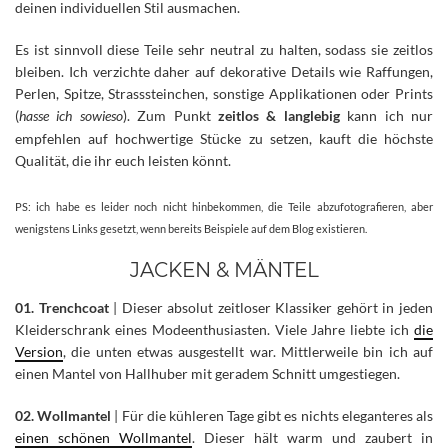
deinen individuellen Stil ausmachen.
Es ist sinnvoll diese Teile sehr neutral zu halten, sodass sie zeitlos
bleiben. Ich verzichte daher auf dekorative Details wie Raffungen,
Perlen, Spitze, Strasssteinchen, sonstige Applikationen oder Prints
(
hasse ich sowieso
). Zum Punkt
zeitlos & langlebig
kann ich nur
empfehlen auf hochwertige Stücke zu setzen, kauft die höchste
Qualität, die ihr euch leisten könnt.
PS: ich habe es leider noch nicht hinbekommen, die Teile abzufotografieren, aber
wenigstens Links gesetzt, wenn bereits Beispiele auf dem Blog existieren.
JACKEN & MÄNTEL
01. Trenchcoat
| Dieser absolut zeitloser Klassiker gehört in jeden
Kleiderschrank eines Modeenthusiasten. Viele Jahre liebte ich
die
Version
, die unten etwas ausgestellt war. Mittlerweile bin ich auf
einen Mantel von Hallhuber mit geradem Schnitt umgestiegen.
02. Wollmantel
| Für die kühleren Tage gibt es nichts eleganteres als
einen schönen Wollmantel
. Dieser hält warm und zaubert in