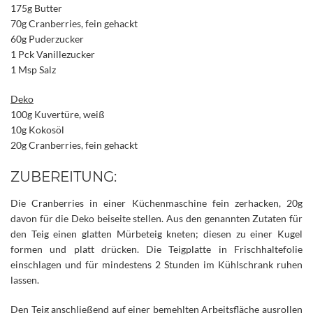
175g Butter
70g Cranberries, fein gehackt
60g Puderzucker
1 Pck Vanillezucker
1 Msp Salz
Deko
100g Kuvertüre, weiß
10g Kokosöl
20g Cranberries, fein gehackt
ZUBEREITUNG:
Die Cranberries in einer Küchenmaschine fein zerhacken, 20g
davon für die Deko beiseite stellen. Aus den genannten Zutaten für
den Teig einen glatten Mürbeteig kneten; diesen zu einer Kugel
formen und platt drücken. Die Teigplatte in Frischhaltefolie
einschlagen und für mindestens 2 Stunden im Kühlschrank ruhen
lassen.
Den Teig anschließend auf einer bemehlten Arbeitsfläche ausrollen