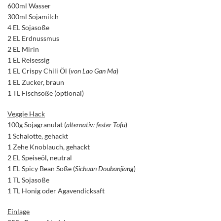
600ml Wasser
300ml Sojamilch
4 EL Sojasoße
2 EL Erdnussmus
2 EL Mirin
1 EL Reisessig
1 EL Crispy Chili Öl (
von Lao Gan Ma
)
1 EL Zucker, braun
1 TL Fischsoße (optional)
Veggie Hack
100g Sojagranulat (
alternativ: fester Tofu
)
1 Schalotte, gehackt
1 Zehe Knoblauch, gehackt
2 EL Speiseöl, neutral
1 EL Spicy Bean Soße (
Sichuan Doubanjiang
)
1 TL Sojasoße
1 TL Honig oder Agavendicksaft
Einlage