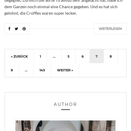
begegnet. Da mich die Sorte Tiramisu sehr angelacht hat, habe ich
dem Ganzen noch einmal eine Chance gegeben. Und es hat sich
gelohnt, die Croffles waren super lecker.
WEITERLESEN
« ZURÜCK
1
…
5
6
7
8
9
…
143
WEITER »
AUTHOR