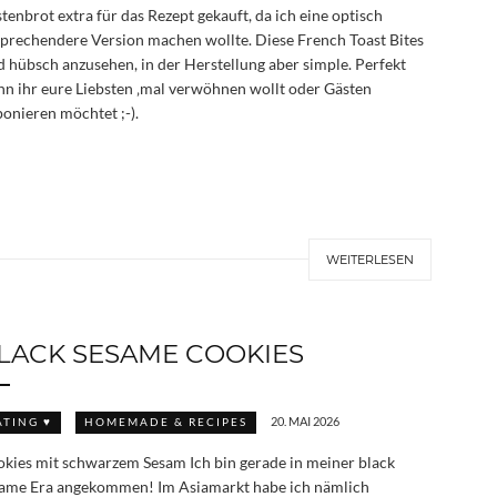
tenbrot extra für das Rezept gekauft, da ich eine optisch
prechendere Version machen wollte. Diese French Toast Bites
d hübsch anzusehen, in der Herstellung aber simple. Perfekt
n ihr eure Liebsten ‚mal verwöhnen wollt oder Gästen
onieren möchtet ;-).
WEITERLESEN
LACK SESAME COOKIES
20. MAI 2026
ATING ♥
HOMEMADE & RECIPES
kies mit schwarzem Sesam Ich bin gerade in meiner black
ame Era angekommen! Im Asiamarkt habe ich nämlich