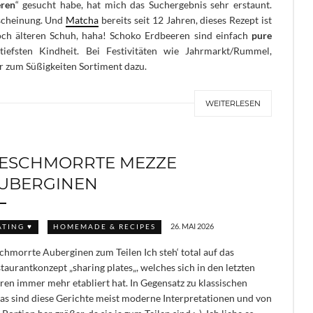
ren
“ gesucht habe, hat mich das Suchergebnis sehr erstaunt.
scheinung. Und
Matcha
bereits seit 12 Jahren, dieses Rezept ist
och älteren Schuh, haha! Schoko Erdbeeren sind einfach
pure
iefsten Kindheit. Bei Festivitäten wie Jahrmarkt/Rummel,
 zum Süßigkeiten Sortiment dazu.
WEITERLESEN
ESCHMORRTE MEZZE
UBERGINEN
26. MAI 2026
ATING ♥
HOMEMADE & RECIPES
chmorrte Auberginen zum Teilen Ich steh‘ total auf das
taurantkonzept „sharing plates„, welches sich in den letzten
ren immer mehr etabliert hat. In Gegensatz zu klassischen
as sind diese Gerichte meist moderne Interpretationen und von