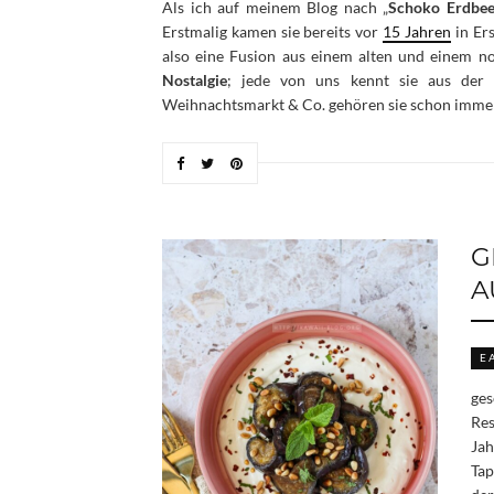
Als ich auf meinem Blog nach „
Schoko Erdbee
Erstmalig kamen sie bereits vor
15 Jahren
in Er
also eine Fusion aus einem alten und einem n
Nostalgie
; jede von uns kennt sie aus der t
Weihnachtsmarkt & Co. gehören sie schon immer
G
A
E
ges
Res
Jah
Tap