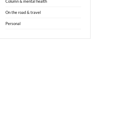
Column & mental health
On the road & travel
Personal