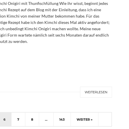
chi Onigiri mit Thunfischfüllung Wie ihr wisst, beginnt jedes
chi Rezept auf dem Blog mit der Einleitung, dass ich eine
ion Kimchi von meiner Mutter bekommen habe. Für das
tige Rezept habe ich den Kimchi dieses Mal aktiv angefordert;
ich unbedingt Kimchi Onigiri machen wollte. Meine neue
giri Form wartete nämlich seit sechs Monaten darauf endlich
utzt zu werden.
WEITERLESEN
6
7
8
…
143
WEITER »