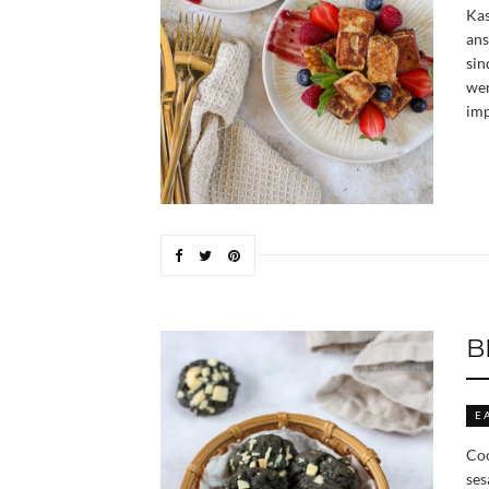
Kas
ans
sin
wen
imp
B
E
Coo
ses