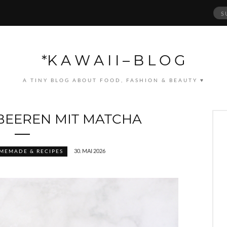
Suc
nach
*K A W A I I – B L O G
A TINY BLOG ABOUT FOOD, FASHION & BEAUTY ♥
BEEREN MIT MATCHA
30. MAI 2026
MEMADE & RECIPES