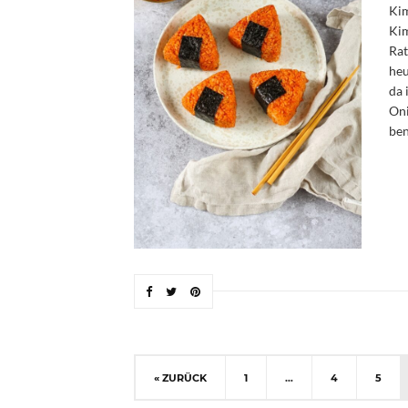
Kim
Kim
Rat
heu
da 
Oni
ben
« ZURÜCK
1
…
4
5