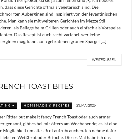
 Portion her größer, da sie ja zum Teilen sind ;-). Ich liebe es
h, dass diese Gerichte oftmals vegetarisch sind. Die
chmorrten Auberginen sind inspiriert von der levantinischen
he. Man kann sie mit weiteren Gerichten im Mezze Stil
vieren, als Beilage beim Grillen oder auch einfach als Vorspeise
ichten. Das Rezept ist auch recht variabel, wer keine
erginen mag, kann auch gebratenen grünen Spargel […]
WEITERLESEN
RENCH TOAST BITES
23. MAI 2026
ATING ♥
HOMEMADE & RECIPES
er Ritter but make it fancy French Toast oder auch armer
ter genannt, gibt es bei mir öfters am Wochenende; es ist eine
le Möglichkeit um altes Brot aufzubrauchen. Ich nehme dafür
Liebsten Weißbrot oder Brioche. Dieses Mal habe ich das