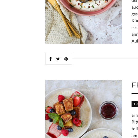
der
auc
ges
Küc
ser
anr
Aub
F
E
arm
Rit
tol
am 