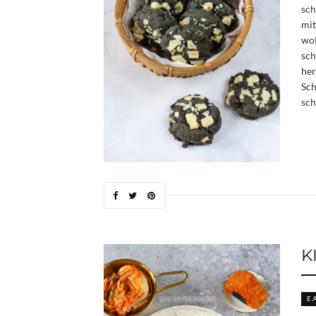
sch
mit
wol
sch
her
Sch
sch
K
E