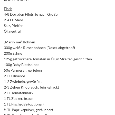
Fisch
4-8 Doraden Filets, je nach Größe
2-4 EL Mehl
Salz, Pfeffer
Öl, neutral
„Marry me“-Bohnen
300g weiße Riesenbohnen (Dose), abgetropft
200g Sahne
125g getrocknete Tomaten in Öl, in Streifen geschnitten
100g Baby Blattspinat
50g Parmesan, gerieben
2 EL Olivenöl
1-2 Zwiebeln, gewürfelt
2-3 Zehen Knoblauch, fein gehackt
2 EL Tomatenmark
1 TL Zucker, braun
1 TL Fischsoße (optional)
½ TL Paprikapulver, geräuchert