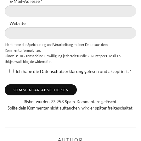
E-Mail-Adresse
*
Website
Ich stimme der Speicherung und Verarbeitung meiner Daten aus dem
Kommentarformular zu.
Hinweis: Du kannst deine Einwilligung jederzeit für die Zukunft per E-Mail an
thi@kawaii-blog.de widerrufen.
Ich habe die
Datenschutzerklärung
gelesen und akzeptiert.
*
Bisher wurden 97.953 Spam-Kommentare gelöscht.
Sollte dein Kommentar nicht auftauchen, wird er später freigeschaltet.
AUTHOR