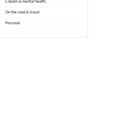
Column & mental health
On the road & travel
Personal