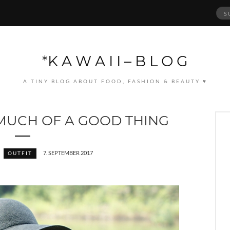
Suc
nach
*K A W A I I – B L O G
A TINY BLOG ABOUT FOOD, FASHION & BEAUTY ♥
 MUCH OF A GOOD THING
7. SEPTEMBER 2017
OUTFIT