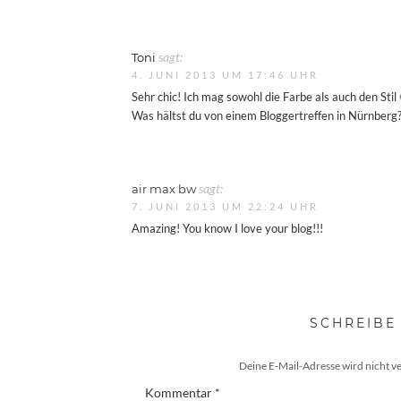
Toni
sagt:
4. JUNI 2013 UM 17:46 UHR
Sehr chic! Ich mag sowohl die Farbe als auch den Stil 
Was hältst du von einem Bloggertreffen in Nürnberg
air max bw
sagt:
7. JUNI 2013 UM 22:24 UHR
Amazing! You know I love your blog!!!
SCHREIBE
Deine E-Mail-Adresse wird nicht ve
Kommentar
*