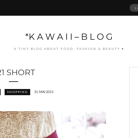
Suc
nach
*K A W A I I – B L O G
A TINY BLOG ABOUT FOOD, FASHION & BEAUTY ♥
21 SHORT
31. MAI 2013
SHOPPING