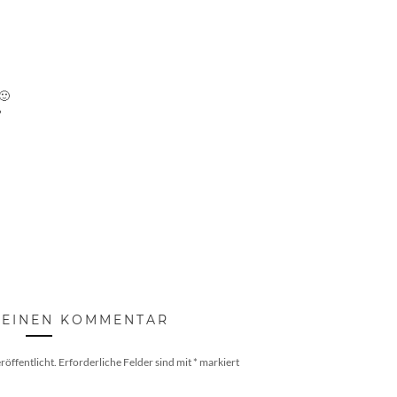
🙂
?
 EINEN KOMMENTAR
röffentlicht.
Erforderliche Felder sind mit
*
markiert