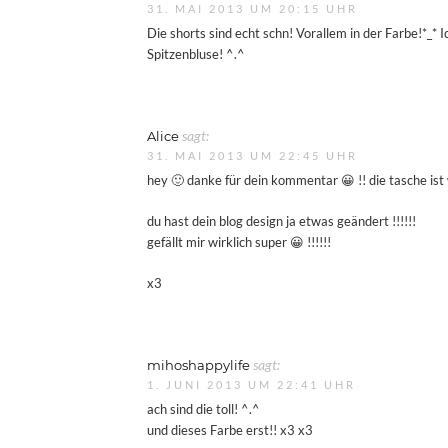
31. MAI 2013 UM 20:15 UHR
Die shorts sind echt schn! Vorallem in der Farbe!*_* 
Spitzenbluse! ^.^
Alice
sagt:
31. MAI 2013 UM 22:45 UHR
hey 🙂 danke für dein kommentar 😀 !! die tasche ist 
du hast dein blog design ja etwas geändert !!!!!!
gefällt mir wirklich super 😀 !!!!!!
x3
mihoshappylife
sagt:
1. JUNI 2013 UM 22:41 UHR
ach sind die toll! ^.^
und dieses Farbe erst!! x3 x3