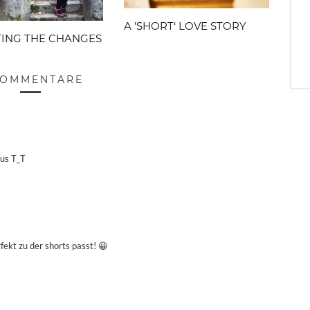
A ’SHORT‘ LOVE STORY
ING THE CHANGES
KOMMENTARE
aus T_T
rfekt zu der shorts passt! 😀