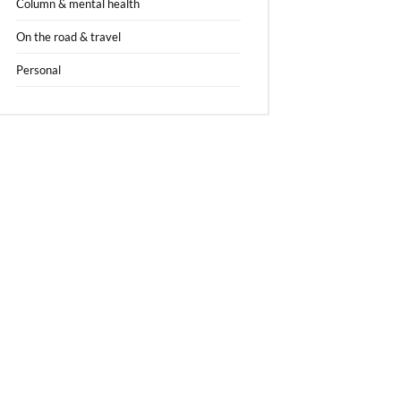
Column & mental health
On the road & travel
Personal