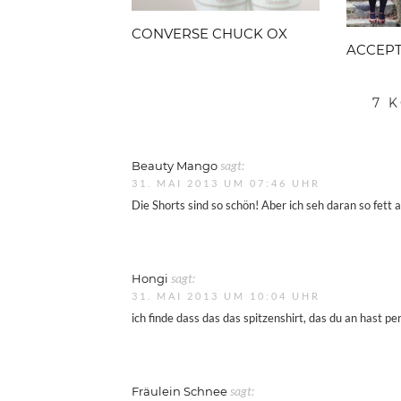
CONVERSE CHUCK OX
ACCEPT
7 
Beauty Mango
sagt:
31. MAI 2013 UM 07:46 UHR
Die Shorts sind so schön! Aber ich seh daran so fett 
Hongi
sagt:
31. MAI 2013 UM 10:04 UHR
ich finde dass das das spitzenshirt, das du an hast pe
Fräulein Schnee
sagt: