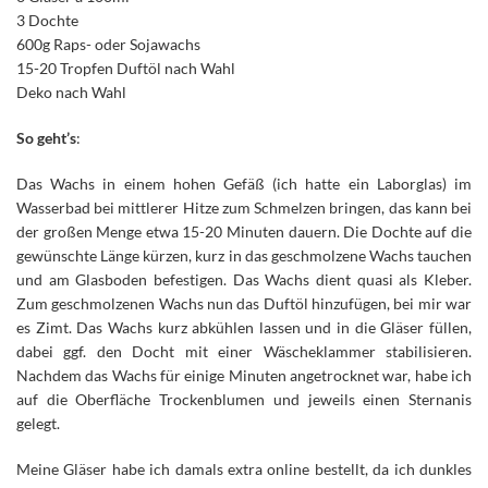
3 Dochte
600g Raps- oder Sojawachs
15-20 Tropfen Duftöl nach Wahl
Deko nach Wahl
So geht’s
:
Das Wachs in einem hohen Gefäß (ich hatte ein Laborglas) im
Wasserbad bei mittlerer Hitze zum Schmelzen bringen, das kann bei
der großen Menge etwa 15-20 Minuten dauern. Die Dochte auf die
gewünschte Länge kürzen, kurz in das geschmolzene Wachs tauchen
und am Glasboden befestigen. Das Wachs dient quasi als Kleber.
Zum geschmolzenen Wachs nun das Duftöl hinzufügen, bei mir war
es Zimt. Das Wachs kurz abkühlen lassen und in die Gläser füllen,
dabei ggf. den Docht mit einer Wäscheklammer stabilisieren.
Nachdem das Wachs für einige Minuten angetrocknet war, habe ich
auf die Oberfläche Trockenblumen und jeweils einen Sternanis
gelegt.
Meine Gläser habe ich damals extra online bestellt, da ich dunkles