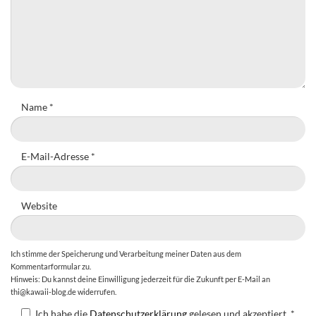
Name
*
E-Mail-Adresse
*
Website
Ich stimme der Speicherung und Verarbeitung meiner Daten aus dem
Kommentarformular zu.
Hinweis: Du kannst deine Einwilligung jederzeit für die Zukunft per E-Mail an
thi@kawaii-blog.de widerrufen.
Ich habe die
Datenschutzerklärung
gelesen und akzeptiert.
*