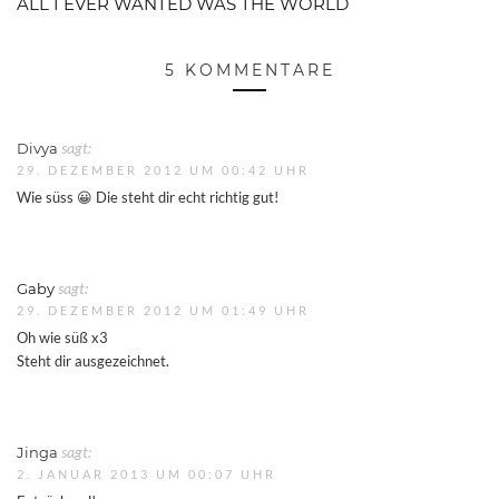
ALL I EVER WANTED WAS THE WORLD
5 KOMMENTARE
Divya
sagt:
29. DEZEMBER 2012 UM 00:42 UHR
Wie süss 😀 Die steht dir echt richtig gut!
Gaby
sagt:
29. DEZEMBER 2012 UM 01:49 UHR
Oh wie süß x3
Steht dir ausgezeichnet.
Jinga
sagt:
2. JANUAR 2013 UM 00:07 UHR