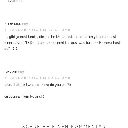
Entzückend!
Nathalie
sagt:
5. JANUAR 2013 UM 17:03 UHR
Es gibt ja echt Leute, die solche Mützen stehen und ich glaube du bist
einer davon :’D Die Bilder sehen echt toll aus, was für eine Kamera hast
du? :DD
Ankyls
sagt:
6. JANUAR 2013 UM 00:07 UHR
beautiful pics! what camera do you use?:)
Greetings from Poland!:)
SCHREIBE EINEN KOMMENTAR