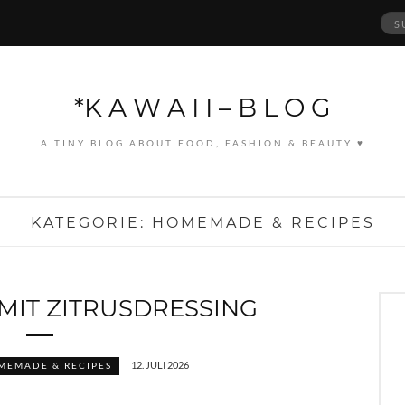
Suc
nach
*K A W A I I – B L O G
A TINY BLOG ABOUT FOOD, FASHION & BEAUTY ♥
KATEGORIE:
HOMEMADE & RECIPES
MIT ZITRUSDRESSING
12. JULI 2026
MEMADE & RECIPES