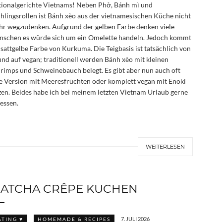
ionalgerichte Vietnams! Neben Phở, Bánh mì und
hlingsrollen ist Bánh xèo aus der vietnamesischen Küche nicht
r wegzudenken. Aufgrund der gelben Farbe denken viele
schen es würde sich um ein Omelette handeln. Jedoch kommt
 sattgelbe Farbe von Kurkuma. Die Teigbasis ist tatsächlich von
nd auf vegan; traditionell werden Bánh xèo mit kleinen
rimps und Schweinebauch belegt. Es gibt aber nun auch oft
e Version mit Meeresfrüchten oder komplett vegan mit Enoki
zen. Beides habe ich bei meinem letzten Vietnam Urlaub gerne
essen.
WEITERLESEN
ATCHA CRÊPE KUCHEN
7. JULI 2026
ATING ♥
HOMEMADE & RECIPES