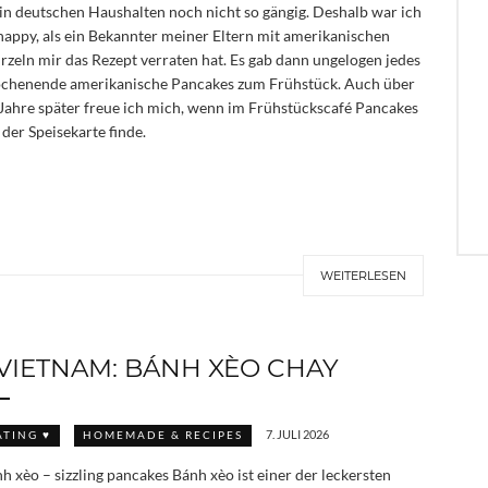
 in deutschen Haushalten noch nicht so gängig. Deshalb war ich
happy, als ein Bekannter meiner Eltern mit amerikanischen
zeln mir das Rezept verraten hat. Es gab dann ungelogen jedes
henende amerikanische Pancakes zum Frühstück. Auch über
Jahre später freue ich mich, wenn im Frühstückscafé Pancakes
 der Speisekarte finde.
WEITERLESEN
VIETNAM: BÁNH XÈO CHAY
7. JULI 2026
ATING ♥
HOMEMADE & RECIPES
h xèo – sizzling pancakes Bánh xèo ist einer der leckersten