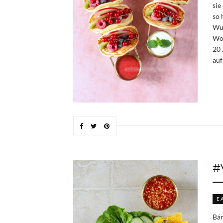
sie
so 
Wur
Woc
20 
auf
#
E
Bán