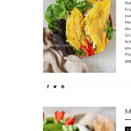
Nat
Frü
meh
Men
die
Gru
Sch
ein
Pil
geg
M
E