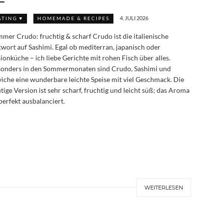
4. JULI 2026
ATING ♥
HOMEMADE & RECIPES
mer Crudo: fruchtig & scharf Crudo ist die italienische
wort auf Sashimi. Egal ob mediterran, japanisch oder
ionküche – ich liebe Gerichte mit rohen Fisch über alles.
onders in den Sommermonaten sind Crudo, Sashimi und
iche eine wunderbare leichte Speise mit viel Geschmack. Die
tige Version ist sehr scharf, fruchtig und leicht süß; das Aroma
 perfekt ausbalanciert.
WEITERLESEN