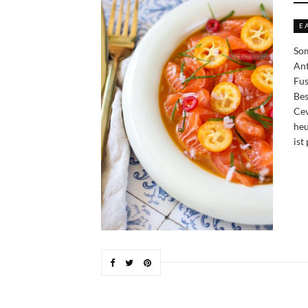
E
Som
Ant
Fus
Bes
Cev
heu
ist