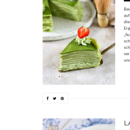
Bac
auf
die
Erg
„Su
sch
sch
ver
und
L