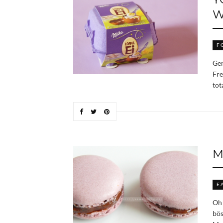
W
F
Gen
Fre
tot
M
E
Oh 
bös