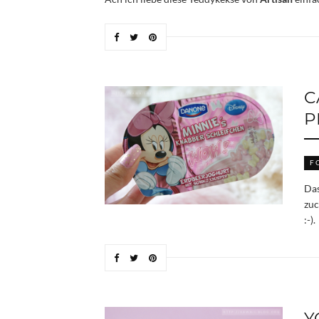
C
P
F
Das
zuc
:-).
Y