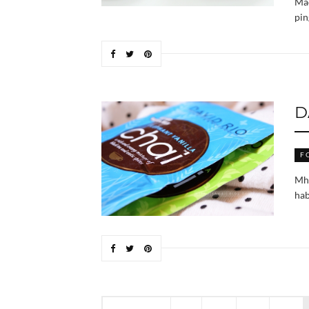
Mac
pin
D
F
Mhh
hab