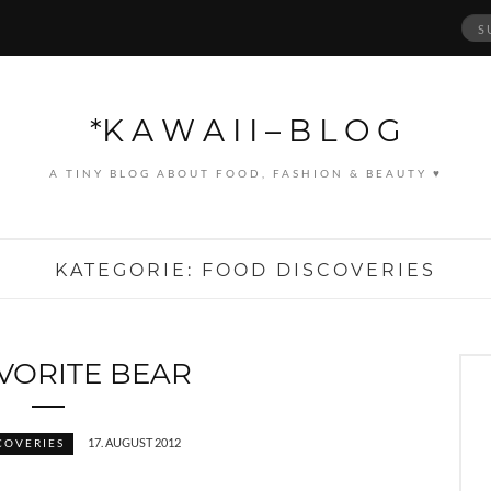
Suc
nach
*K A W A I I – B L O G
A TINY BLOG ABOUT FOOD, FASHION & BEAUTY ♥
KATEGORIE:
FOOD DISCOVERIES
VORITE BEAR
17. AUGUST 2012
COVERIES