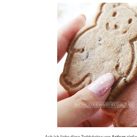
Ach ich liebe diese Teddykekse von
Artisan
einfac