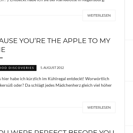
WEITERLESEN
AUSE YOU’RE THE APPLE TO MY
IE
5. AUGUST 2012
OOD DISCOVERIES
 hier habe ich kürzlich im Kühlregal entdeckt! Worwörtlich
kersüß oder? Da schlägt jedes Mädchenherz gleich viel höher
WEITERLESEN
OU WERE PERFECT BEFORE YOU