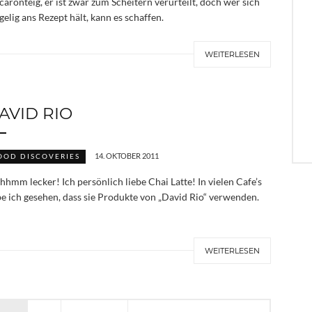
aronteig, er ist zwar zum Scheitern verurteilt, doch wer sich
gelig ans Rezept hält, kann es schaffen.
WEITERLESEN
AVID RIO
14. OKTOBER 2011
OOD DISCOVERIES
hmm lecker! Ich persönlich liebe Chai Latte! In vielen Cafe’s
e ich gesehen, dass sie Produkte von „David Rio“ verwenden.
WEITERLESEN