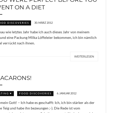
ENT ON A DIET
30. MÄRZ 2012
OOD DISCOVERIES
au wie letztes Jahr habe ich auch dieses Jahr von meinem
und eine Packung Milka Löffeleier bekommen, ich bin nämlich
al verrückt nach ihnen.
WEITERLESEN
ACARONS!
6. JANUAR 2012
ATING ♥
FOOD DISCOVERIES
mein Gott! – Ich habe es geschafft: Ich, ich bin stärker als der
e Teig und habe ihn bezwungen ;-). Die Rede ist vom