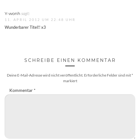
Y-wonh
sagt:
11. APRIL 2012 UM 22:48 UHR
Wunderbarer Titel!! x3
SCHREIBE EINEN KOMMENTAR
Deine E-Mail-Adresse wird nicht veröffentlicht.
Erforderliche Felder sind mit
*
markiert
Kommentar
*