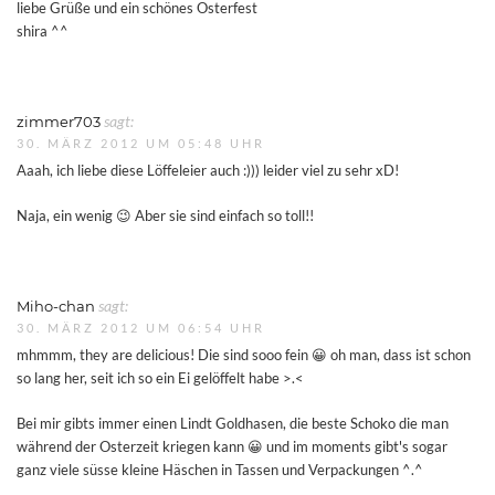
liebe Grüße und ein schönes Osterfest
shira ^^
zimmer703
sagt:
30. MÄRZ 2012 UM 05:48 UHR
Aaah, ich liebe diese Löffeleier auch :))) leider viel zu sehr xD!
Naja, ein wenig 😉 Aber sie sind einfach so toll!!
Miho-chan
sagt:
30. MÄRZ 2012 UM 06:54 UHR
mhmmm, they are delicious! Die sind sooo fein 😀 oh man, dass ist schon
so lang her, seit ich so ein Ei gelöffelt habe >.<
Bei mir gibts immer einen Lindt Goldhasen, die beste Schoko die man
während der Osterzeit kriegen kann 😀 und im moments gibt's sogar
ganz viele süsse kleine Häschen in Tassen und Verpackungen ^.^