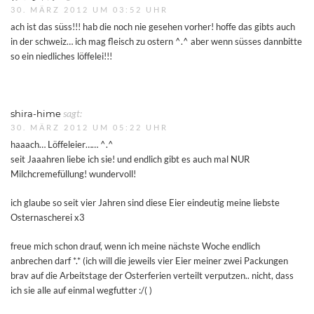
30. MÄRZ 2012 UM 03:52 UHR
ach ist das süss!!! hab die noch nie gesehen vorher! hoffe das gibts auch
in der schweiz… ich mag fleisch zu ostern ^.^ aber wenn süsses dannbitte
so ein niedliches löffelei!!!
shira-hime
sagt:
30. MÄRZ 2012 UM 05:22 UHR
haaach… Löffeleier…… ^.^
seit Jaaahren liebe ich sie! und endlich gibt es auch mal NUR
Milchcremefüllung! wundervoll!
ich glaube so seit vier Jahren sind diese Eier eindeutig meine liebste
Osternascherei x3
freue mich schon drauf, wenn ich meine nächste Woche endlich
anbrechen darf *.* (ich will die jeweils vier Eier meiner zwei Packungen
brav auf die Arbeitstage der Osterferien verteilt verputzen.. nicht, dass
ich sie alle auf einmal wegfutter :/( )