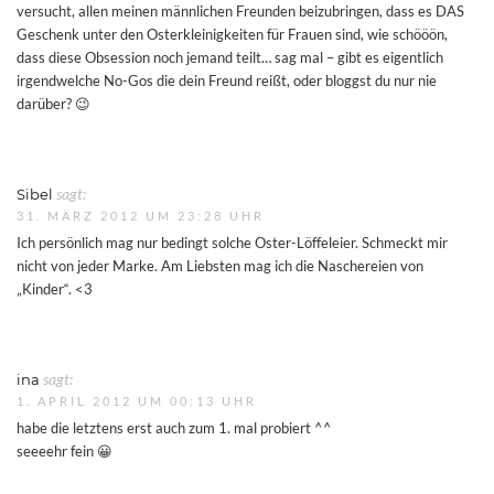
versucht, allen meinen männlichen Freunden beizubringen, dass es DAS
Geschenk unter den Osterkleinigkeiten für Frauen sind, wie schööön,
dass diese Obsession noch jemand teilt… sag mal – gibt es eigentlich
irgendwelche No-Gos die dein Freund reißt, oder bloggst du nur nie
darüber? 😉
Sibel
sagt:
31. MÄRZ 2012 UM 23:28 UHR
Ich persönlich mag nur bedingt solche Oster-Löffeleier. Schmeckt mir
nicht von jeder Marke. Am Liebsten mag ich die Naschereien von
„Kinder“. <3
ina
sagt:
1. APRIL 2012 UM 00:13 UHR
habe die letztens erst auch zum 1. mal probiert ^^
seeeehr fein 😀