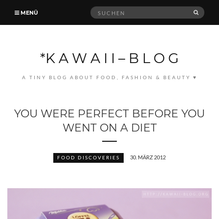
Suche
MENÜ
SUCH
nach:
*K A W A I I – B L O G
A TINY BLOG ABOUT FOOD, FASHION & BEAUTY ♥
YOU WERE PERFECT BEFORE YOU
WENT ON A DIET
30. MÄRZ 2012
FOOD DISCOVERIES