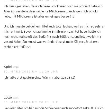
30. MÄRZ 2012 UM 09:58 UHR
Ich muss gestehen, dass ich diese Schokoeier noch nie probiert habe o.o
Aber ich verstehe dein Faible für Milchcreme… auch wenn ich Schoki
liebe, mit Milchcreme ist alles um einiges besser! :3
Und ich musste bei deinem Titel auch total lachen, weil es mich so sehr an
mich erinnert. Bevor ich auf meine Ernährung geachtet habe, hatte ich
noch nicht mal so oft das Bedürfnis nach Süßkram.. und jetzt wo ich mir
gesagt habe „Du musst was verändert“, sagt mein Körper „Jetzt erst
recht nicht!“ xD >.<
Apfel
sagt:
30. MÄRZ 2012 UM 11:20 UHR
Ich hatte erst gestern eins.. War mir aber zu süß xD
Lotte
sagt:
30. MÄRZ 2012 UM 20:21 UHR
Genialer Titel! Ich hab mir die Schokoeier auch soooofort gekauft, als ich