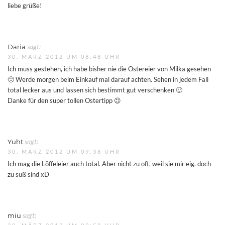
liebe grüße!
Daria
sagt:
30. MÄRZ 2012 UM 08:48 UHR
Ich muss gestehen, ich habe bisher nie die Ostereier von Milka gesehen
🙁 Werde morgen beim Einkauf mal darauf achten. Sehen in jedem Fall
total lecker aus und lassen sich bestimmt gut verschenken 🙂
Danke für den super tollen Ostertipp 😉
Yuht
sagt:
30. MÄRZ 2012 UM 09:38 UHR
Ich mag die Löffeleier auch total. Aber nicht zu oft, weil sie mir eig. doch
zu süß sind xD
miu
sagt: