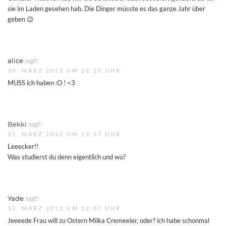
sie im Laden gesehen hab. Die Dinger müsste es das ganze Jahr über
geben 😉
alice
sagt:
30. MÄRZ 2012 UM 22:25 UHR
MUSS ich haben :O ! <3
Bekki
sagt:
31. MÄRZ 2012 UM 19:57 UHR
Leeecker!!
Was studierst du denn eigentlich und wo?
Yade
sagt:
31. MÄRZ 2012 UM 22:07 UHR
Jeeeede Frau will zu Ostern Milka Cremeeier, oder? ich habe schonmal