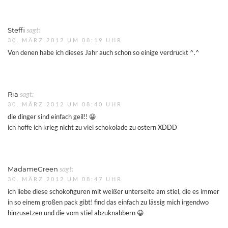
Steffi
sagt:
30. MÄRZ 2012 UM 08:19 UHR
Von denen habe ich dieses Jahr auch schon so einige verdrückt ^.^
Ria
sagt:
30. MÄRZ 2012 UM 08:40 UHR
die dinger sind einfach geil!! 😀
ich hoffe ich krieg nicht zu viel schokolade zu ostern XDDD
MadameGreen
sagt:
30. MÄRZ 2012 UM 08:47 UHR
ich liebe diese schokofiguren mit weißer unterseite am stiel, die es immer
in so einem großen pack gibt! find das einfach zu lässig mich irgendwo
hinzusetzen und die vom stiel abzuknabbern 😀