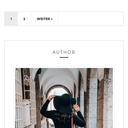
1
2
WEITER »
AUTHOR