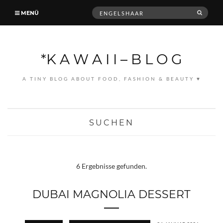
Suche
MENÜ
SUCH
nach:
*K A W A I I – B L O G
A TINY BLOG ABOUT FOOD, FASHION & BEAUTY ♥
SUCHEN
6 Ergebnisse gefunden.
DUBAI MAGNOLIA DESSERT