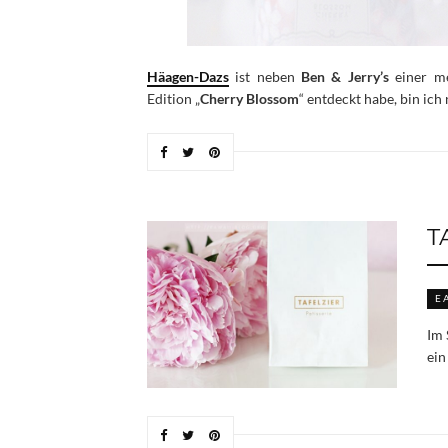
Häagen-Dazs
ist neben
Ben & Jerry’s
einer me
Edition „
Cherry Blossom
“ entdeckt habe, bin ich 
T
E
Im 
ein