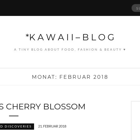
Suc
nach
*K A W A I I – B L O G
A TINY BLOG ABOUT FOOD, FASHION & BEAUTY ♥
MONAT:
FEBRUAR 2018
S CHERRY BLOSSOM
21. FEBRUAR 2018
D DISCOVERIES