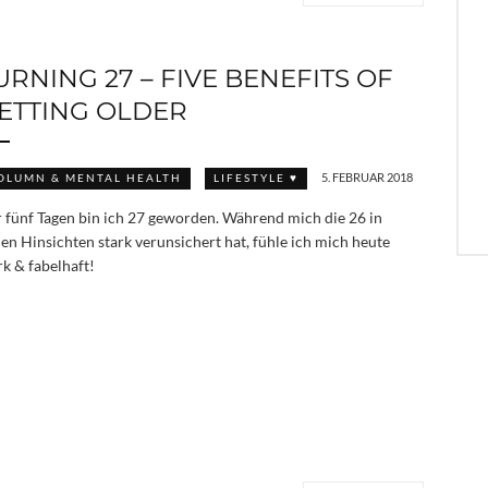
URNING 27 – FIVE BENEFITS OF
ETTING OLDER
5. FEBRUAR 2018
OLUMN & MENTAL HEALTH
LIFESTYLE ♥
 fünf Tagen bin ich 27 geworden. Während mich die 26 in
len Hinsichten stark verunsichert hat, fühle ich mich heute
rk & fabelhaft!