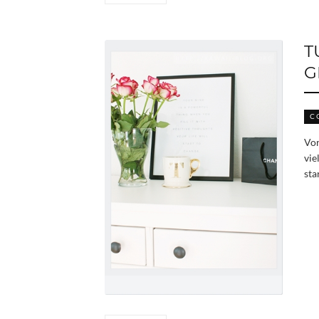
T
G
C
Vor
vie
sta