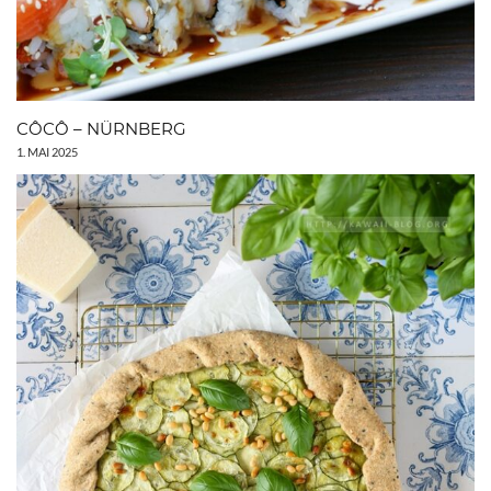
CÔCÔ – NÜRNBERG
1. MAI 2025