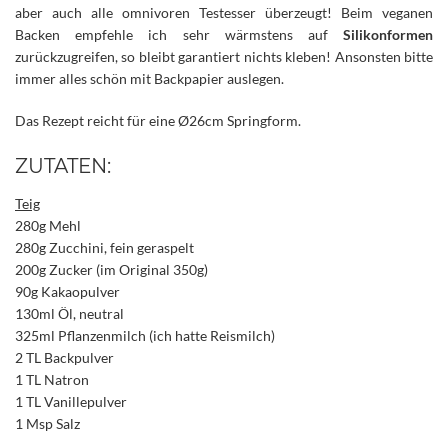
aber auch alle omnivoren Testesser überzeugt! Beim veganen
Backen empfehle ich sehr wärmstens auf
Silikonformen
zurückzugreifen, so bleibt garantiert nichts kleben! Ansonsten bitte
immer alles schön mit Backpapier auslegen.
Das Rezept reicht für eine Ø26cm Springform.
ZUTATEN:
Teig
280g Mehl
280g Zucchini, fein geraspelt
200g Zucker (im Original 350g)
90g Kakaopulver
130ml Öl, neutral
325ml Pflanzenmilch (ich hatte Reismilch)
2 TL Backpulver
1 TL Natron
1 TL Vanillepulver
1 Msp Salz