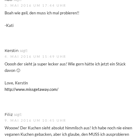
3. MAI 2016 UM 17:44 UHR
Boah wie geil, den muss ich mal probieren!!
-Kati
Kerstin
sagt:
4. MAI 2016 UM 15:49 UHR
Ooooh der sieht ja super lecker aus! Wie gern hätte ich jetzt ein Stück
davon 🙂
Love, Kerstin
http://www.missgetaway.com/
Filiz
sagt:
9. MAI 2016 UM 10:45 UHR
Wooow! Der Kuchen sieht absolut himmlisch aus! Ich habe noch nie einen
veganen Kuchen gebacken, aber ich glaube, den MUSS ich ausprobieren