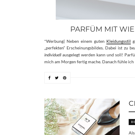
PARFÜM MIT W
*Werbung| Neben einem guten
Kleidungsstil
g
„perfekten“ Erscheinungsbildes. Dabei ist zu b
individuell
ausgelegt werden kann und soll! Parfü
mich am Morgen fertig mache. Danach fühle ich m
C
B
Als