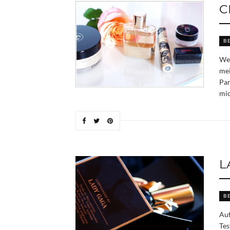
C
B
Wer
mei
Par
mic
L
B
Auf
Tes