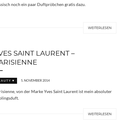
ssisch noch ein paar Duftpröbchen gratis dazu.
WEITERLESEN
VES SAINT LAURENT –
ARISIENNE
5. NOVEMBER 2014
EAUTY ♥
risienne‚ von der Marke Yves Saint Laurent ist mein absoluter
blingsduft.
WEITERLESEN