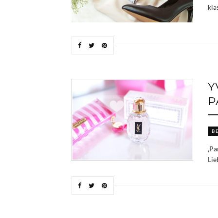
kla
Y
P
B
‚Pa
Lie