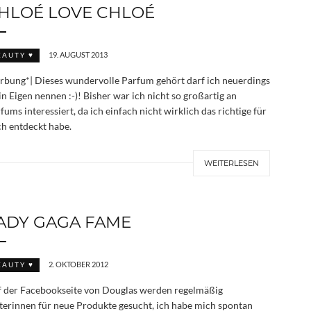
HLOÉ LOVE CHLOÉ
19. AUGUST 2013
EAUTY ♥
bung*| Dieses wundervolle Parfum gehört darf ich neuerdings
n Eigen nennen :-)! Bisher war ich nicht so großartig an
fums interessiert, da ich einfach nicht wirklich das richtige für
h entdeckt habe.
WEITERLESEN
ADY GAGA FAME
2. OKTOBER 2012
EAUTY ♥
 der Facebookseite von Douglas werden regelmäßig
terinnen für neue Produkte gesucht, ich habe mich spontan