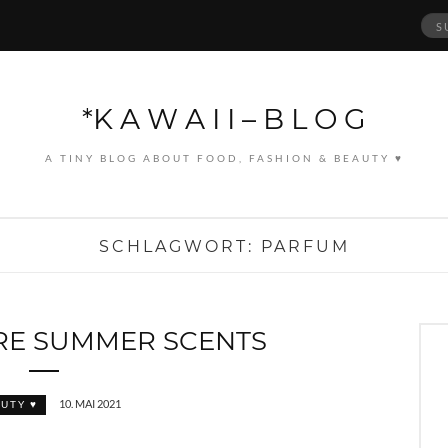
Suc
nach
*K A W A I I – B L O G
A TINY BLOG ABOUT FOOD, FASHION & BEAUTY ♥
SCHLAGWORT:
PARFUM
RE SUMMER SCENTS
10. MAI 2021
UTY ♥