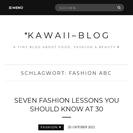
Suche
MENÜ
SUCH
nach:
*K A W A I I – B L O G
A TINY BLOG ABOUT FOOD, FASHION & BEAUTY ♥
SCHLAGWORT:
FASHION ABC
SEVEN FASHION LESSONS YOU
SHOULD KNOW AT 30
20. OKTOBER 2021
FASHION ♥