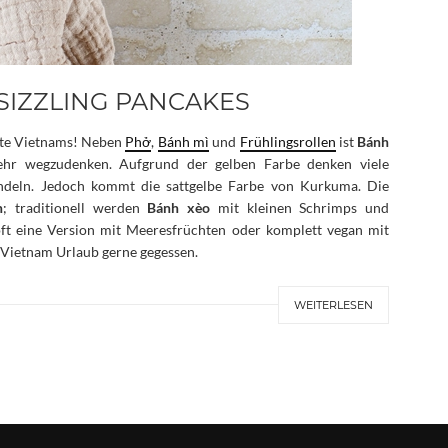
SIZZLING PANCAKES
chte Vietnams! Neben
Phở
,
Bánh mì
und
Frühlingsrollen
ist
Bánh
hr wegzudenken. Aufgrund der gelben Farbe denken viele
deln. Jedoch kommt die sattgelbe Farbe von Kurkuma. Die
n
; traditionell werden
Bánh xèo
mit kleinen Schrimps und
oft eine Version mit Meeresfrüchten oder komplett vegan mit
n Vietnam Urlaub gerne gegessen.
WEITERLESEN