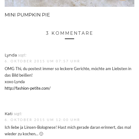
MINI PUMPKIN PIE
3 KOMMENTARE
Lynda
sagt:
6. OKTOBER 2015 UM 07:57 UHR
OMG Thi, du postest immer so leckere Gerichte, möchte am Liebsten in
das Bild beißen!
xoxo Lynda
http://fashion-petite.com/
Kati
sagt:
6. OKTOBER 2015 UM 12:00 UHR
Ich liebe ja Linsen-Bolognese! Hast mich gerade daran erinnert, das mal
wieder zu kochen… 🙂