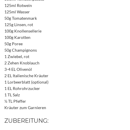
125ml Rotwein
125ml Wasser
50g Tomatenmark
125g Linsen, rot
100g Knollensellerie
100g Karotten
50g Poree
50g Champignons
1 Zwiebel, rot
2 Zehen Knoblauch
3-4 EL Olivenöl
2 EL Italienische Kräuter
1 Lorbeerblatt (optional)
1 EL Rohrohrzucker
1 TL Salz
½ TL Pfeffer
Kräuter zum Garnieren
ZUBEREITUNG: