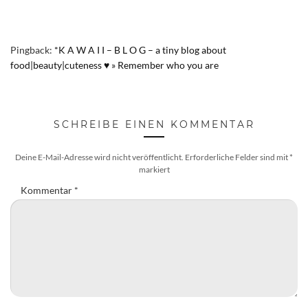
Pingback:
*K A W A I I – B L O G – a tiny blog about
food|beauty|cuteness ♥ » Remember who you are
SCHREIBE EINEN KOMMENTAR
Deine E-Mail-Adresse wird nicht veröffentlicht.
Erforderliche Felder sind mit
*
markiert
Kommentar
*