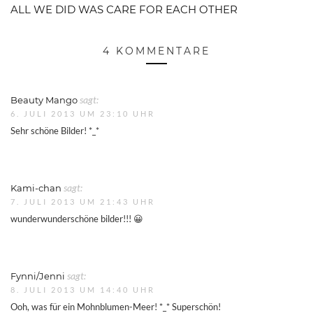
ALL WE DID WAS CARE FOR EACH OTHER
4 KOMMENTARE
Beauty Mango
sagt:
6. JULI 2013 UM 23:10 UHR
Sehr schöne Bilder! *_*
Kami-chan
sagt:
7. JULI 2013 UM 21:43 UHR
wunderwunderschöne bilder!!! 😀
Fynni/Jenni
sagt:
8. JULI 2013 UM 14:40 UHR
Ooh, was für ein Mohnblumen-Meer! *_* Superschön!