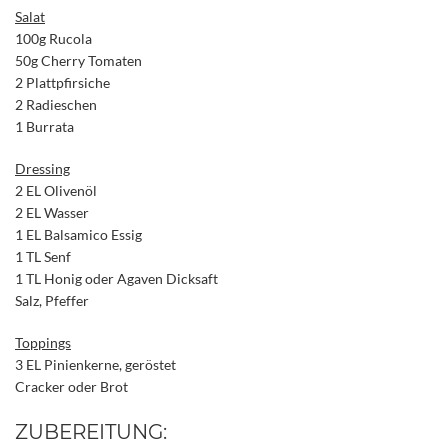
Salat
100g Rucola
50g Cherry Tomaten
2 Plattpfirsiche
2 Radieschen
1 Burrata
Dressing
2 EL Olivenöl
2 EL Wasser
1 EL Balsamico Essig
1 TL Senf
1 TL Honig oder Agaven Dicksaft
Salz, Pfeffer
Toppings
3 EL Pinienkerne, geröstet
Cracker oder Brot
ZUBEREITUNG: