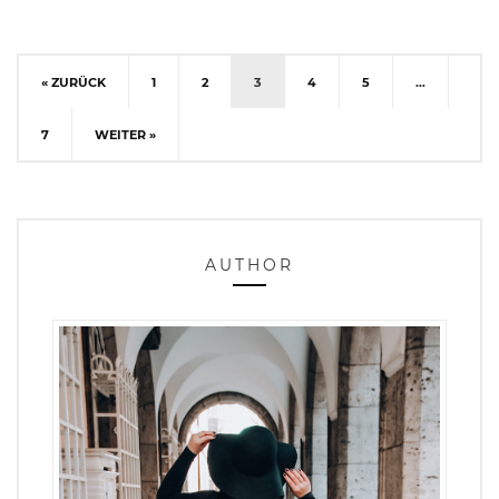
« ZURÜCK
1
2
3
4
5
…
7
WEITER »
AUTHOR