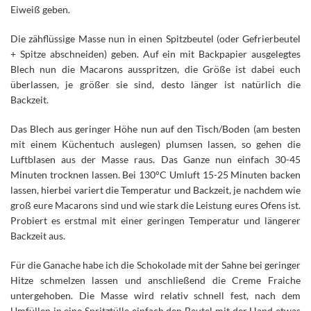
Eiweiß geben.
Die zähflüssige Masse nun in einen Spitzbeutel (oder Gefrierbeutel
+ Spitze abschneiden) geben. Auf ein mit Backpapier ausgelegtes
Blech nun die Macarons ausspritzen, die Größe ist dabei euch
überlassen, je größer sie sind, desto länger ist natürlich die
Backzeit.
Das Blech aus geringer Höhe nun auf den Tisch/Boden (am besten
mit einem Küchentuch auslegen) plumsen lassen, so gehen die
Luftblasen aus der Masse raus. Das Ganze nun einfach 30-45
Minuten trocknen lassen. Bei 130°C Umluft 15-25 Minuten backen
lassen, hierbei variert die Temperatur und Backzeit, je nachdem wie
groß eure Macarons sind und wie stark die Leistung eures Ofens ist.
Probiert es erstmal mit einer geringen Temperatur und längerer
Backzeit aus.
Für die Ganache habe ich die Schokolade mit der Sahne bei geringer
Hitze schmelzen lassen und anschließend die Creme Fraiche
untergehoben. Die Masse wird relativ schnell fest, nach dem
Umfüllen in eine Spritztülle einfach den Beutel mit der Hand etwas