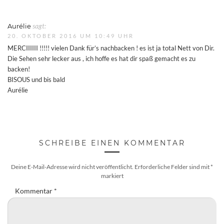
Aurélie
sagt:
20. OKTOBER 2016 UM 10:49 UHR
MERCIIIIII !!!!! vielen Dank für’s nachbacken ! es ist ja total Nett von Dir.
Die Sehen sehr lecker aus , ich hoffe es hat dir spaß gemacht es zu
backen!
BISOUS und bis bald
Aurélie
SCHREIBE EINEN KOMMENTAR
Deine E-Mail-Adresse wird nicht veröffentlicht.
Erforderliche Felder sind mit
*
markiert
Kommentar
*