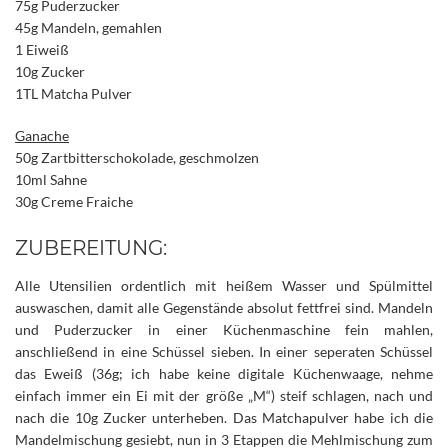
75g Puderzucker
45g Mandeln, gemahlen
1 Eiweiß
10g Zucker
1TL Matcha Pulver
Ganache
50g Zartbitterschokolade, geschmolzen
10ml Sahne
30g Creme Fraiche
ZUBEREITUNG:
Alle Utensilien ordentlich mit heißem Wasser und Spülmittel
auswaschen, damit alle Gegenstände absolut fettfrei sind. Mandeln
und Puderzucker in einer Küchenmaschine fein mahlen,
anschließend in eine Schüssel sieben. In einer seperaten Schüssel
das Eweiß (36g; ich habe keine digitale Küchenwaage, nehme
einfach immer ein Ei mit der größe „M“) steif schlagen, nach und
nach die 10g Zucker unterheben. Das Matchapulver habe ich die
Mandelmischung gesiebt, nun in 3 Etappen die Mehlmischung zum