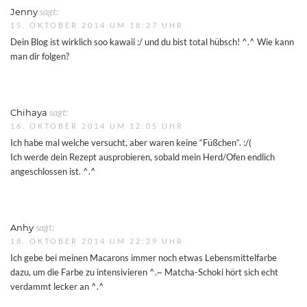
Jenny
sagt:
15. OKTOBER 2014 UM 18:27 UHR
Dein Blog ist wirklich soo kawaii :/ und du bist total hübsch! ^.^ Wie kann
man dir folgen?
Chihaya
sagt:
16. OKTOBER 2014 UM 12:05 UHR
Ich habe mal welche versucht, aber waren keine “Füßchen“. :/(
Ich werde dein Rezept ausprobieren, sobald mein Herd/Ofen endlich
angeschlossen ist. ^.^
Anhy
sagt:
18. OKTOBER 2014 UM 22:29 UHR
Ich gebe bei meinen Macarons immer noch etwas Lebensmittelfarbe
dazu, um die Farbe zu intensivieren ^.~ Matcha-Schoki hört sich echt
verdammt lecker an ^.^