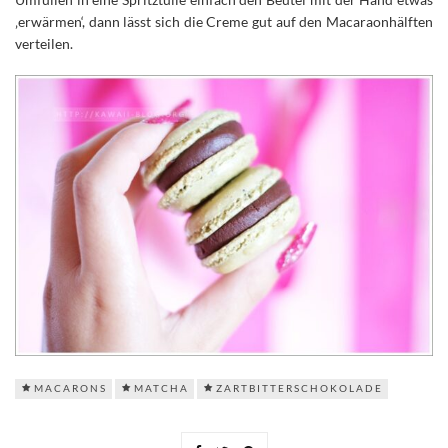
‚erwärmen‘, dann lässt sich die Creme gut auf den Macaraonhälften
verteilen.
MACARONS
MATCHA
ZARTBITTERSCHOKOLADE