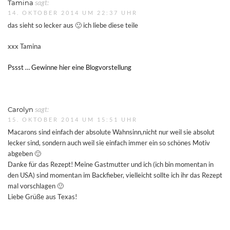
Tamina
sagt:
14. OKTOBER 2014 UM 22:37 UHR
das sieht so lecker aus 🙂 ich liebe diese teile
xxx Tamina
Pssst … Gewinne hier eine Blogvorstellung
Carolyn
sagt:
15. OKTOBER 2014 UM 15:51 UHR
Macarons sind einfach der absolute Wahnsinn,nicht nur weil sie absolut
lecker sind, sondern auch weil sie einfach immer ein so schönes Motiv
abgeben 🙂
Danke für das Rezept! Meine Gastmutter und ich (ich bin momentan in
den USA) sind momentan im Backfieber, vielleicht sollte ich ihr das Rezept
mal vorschlagen 🙂
Liebe Grüße aus Texas!