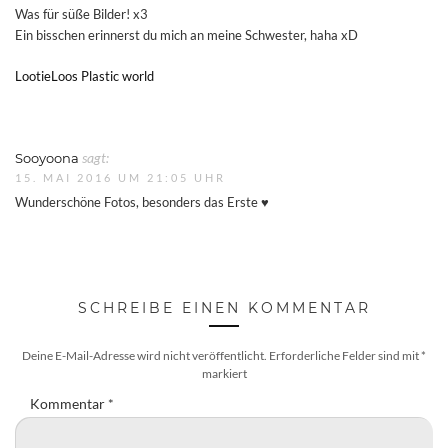
Was für süße Bilder! x3
Ein bisschen erinnerst du mich an meine Schwester, haha xD
LootieLoos Plastic world
Sooyoona
sagt:
15. MAI 2016 UM 21:05 UHR
Wunderschöne Fotos, besonders das Erste ♥
SCHREIBE EINEN KOMMENTAR
Deine E-Mail-Adresse wird nicht veröffentlicht.
Erforderliche Felder sind mit
*
markiert
Kommentar
*