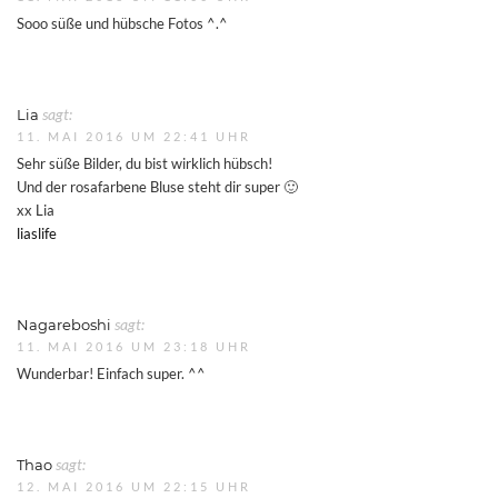
Sooo süße und hübsche Fotos ^.^
Lia
sagt:
11. MAI 2016 UM 22:41 UHR
Sehr süße Bilder, du bist wirklich hübsch!
Und der rosafarbene Bluse steht dir super 🙂
xx Lia
liaslife
Nagareboshi
sagt:
11. MAI 2016 UM 23:18 UHR
Wunderbar! Einfach super. ^^
Thao
sagt:
12. MAI 2016 UM 22:15 UHR