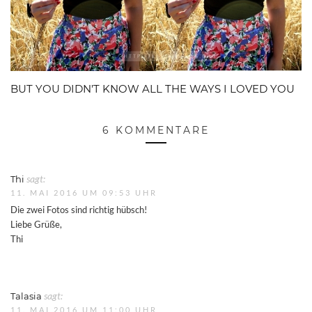
BUT YOU DIDN’T KNOW ALL THE WAYS I LOVED YOU
6 KOMMENTARE
Thi
sagt:
11. MAI 2016 UM 09:53 UHR
Die zwei Fotos sind richtig hübsch!
Liebe Grüße,
Thi
Talasia
sagt:
11. MAI 2016 UM 11:00 UHR