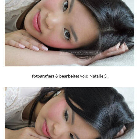
fotografiert
&
bearbeitet
von: Natalie S.