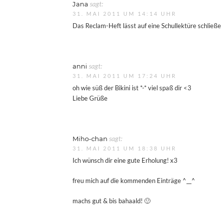
Jana
sagt:
31. MAI 2011 UM 14:14 UHR
Das Reclam-Heft lässt auf eine Schullektüre schließ
anni
sagt:
31. MAI 2011 UM 17:24 UHR
oh wie süß der Bikini ist *-* viel spaß dir <3
Liebe Grüße
Miho-chan
sagt:
31. MAI 2011 UM 18:38 UHR
Ich wünsch dir eine gute Erholung! x3
freu mich auf die kommenden Einträge ^__^
machs gut & bis bahaald! 🙂