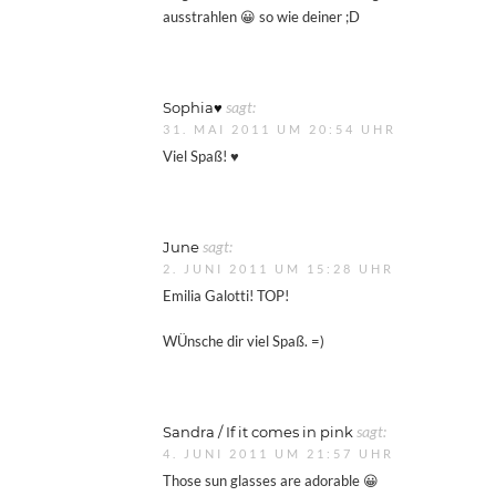
ausstrahlen 😀 so wie deiner ;D
Sophia♥
sagt:
31. MAI 2011 UM 20:54 UHR
Viel Spaß! ♥
June
sagt:
2. JUNI 2011 UM 15:28 UHR
Emilia Galotti! TOP!
WÜnsche dir viel Spaß. =)
Sandra / If it comes in pink
sagt:
4. JUNI 2011 UM 21:57 UHR
Those sun glasses are adorable 😀