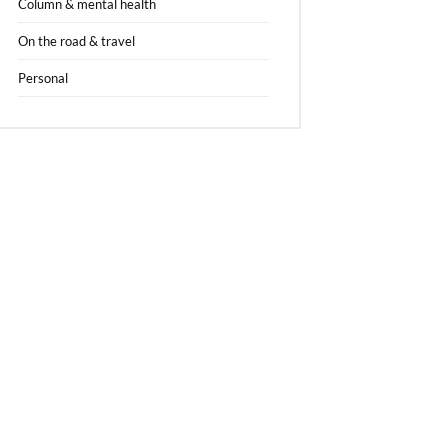
Column & mental health
On the road & travel
Personal