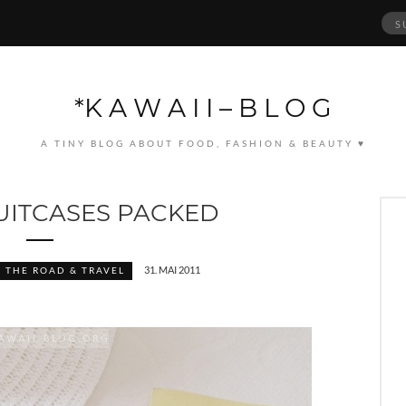
Suc
nach
*K A W A I I – B L O G
A TINY BLOG ABOUT FOOD, FASHION & BEAUTY ♥
SUITCASES PACKED
31. MAI 2011
 THE ROAD & TRAVEL