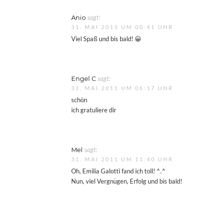
Anio
sagt:
31. MAI 2011 UM 00:41 UHR
Viel Spaß und bis bald! 😀
Engel C
sagt:
31. MAI 2011 UM 06:17 UHR
schön
ich gratuliere dir
Mel
sagt:
31. MAI 2011 UM 11:40 UHR
Oh, Emilia Galotti fand ich toll! ^.^
Nun, viel Vergnügen, Erfolg und bis bald!