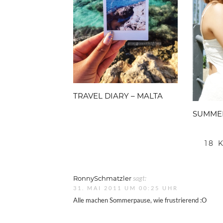
TRAVEL DIARY – MALTA
SUMME
18
RonnySchmatzler
sagt:
31. MAI 2011 UM 00:25 UHR
Alle machen Sommerpause, wie frustrierend :O