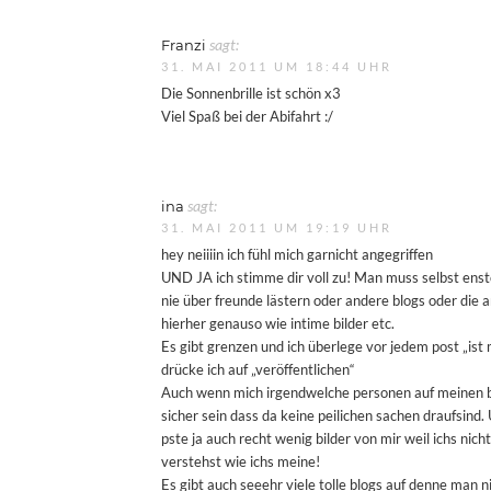
Franzi
sagt:
31. MAI 2011 UM 18:44 UHR
Die Sonnenbrille ist schön x3
Viel Spaß bei der Abifahrt :/
ina
sagt:
31. MAI 2011 UM 19:19 UHR
hey neiiiin ich fühl mich garnicht angegriffen
UND JA ich stimme dir voll zu! Man muss selbst enst
nie über freunde lästern oder andere blogs oder die ar
hierher genauso wie intime bilder etc.
Es gibt grenzen und ich überlege vor jedem post „ist 
drücke ich auf „veröffentlichen“
Auch wenn mich irgendwelche personen auf meinen bl
sicher sein dass da keine peilichen sachen draufsind. U
pste ja auch recht wenig bilder von mir weil ichs nicht
verstehst wie ichs meine!
Es gibt auch seeehr viele tolle blogs auf denne man ni