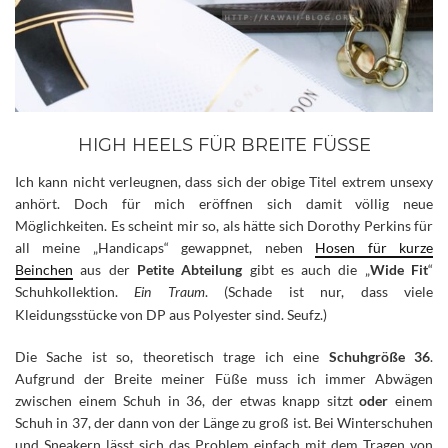
HIGH HEELS FÜR BREITE FÜSSE
Ich kann nicht verleugnen, dass sich der obige Titel extrem unsexy
anhört. Doch für mich eröffnen sich damit völlig neue
Möglichkeiten. Es scheint mir so, als hätte sich Dorothy Perkins für
all meine „Handicaps“ gewappnet, neben
Hosen für kurze
Beinchen
aus der
Petite Abteilung
gibt es auch die „
Wide Fit
“
Schuhkollektion.
Ein Traum
. (Schade ist nur, dass viele
Kleidungsstücke von DP aus Polyester sind. Seufz.)
Die Sache ist so, theoretisch trage ich eine
Schuhgröße 36
.
Aufgrund der Breite meiner Füße muss ich immer Abwägen
zwischen einem Schuh in 36, der etwas knapp sitzt
oder
einem
Schuh in 37, der dann von der Länge zu groß ist. Bei Winterschuhen
und Sneakern lässt sich das Problem einfach mit dem Tragen von