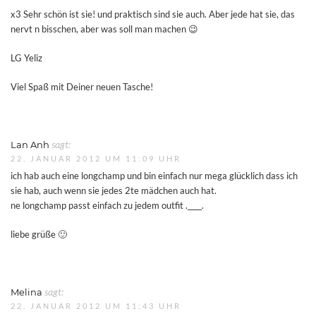
x3 Sehr schön ist sie! und praktisch sind sie auch. Aber jede hat sie, das
nervt n bisschen, aber was soll man machen 😉
LG Yeliz
Viel Spaß mit Deiner neuen Tasche!
Lan Anh
sagt:
22. JANUAR 2012 UM 11:09 UHR
ich hab auch eine longchamp und bin einfach nur mega glücklich dass ich
sie hab, auch wenn sie jedes 2te mädchen auch hat.
ne longchamp passt einfach zu jedem outfit .____.
liebe grüße 🙂
Melina
sagt:
22. JANUAR 2012 UM 11:43 UHR