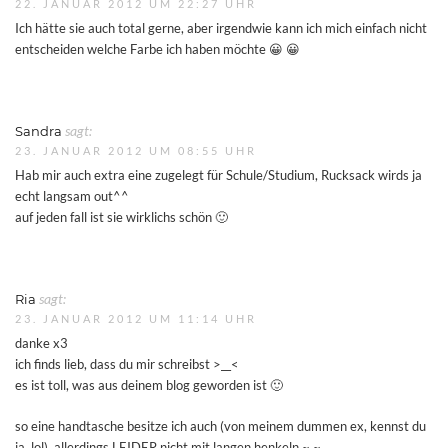
22. JANUAR 2012 UM 22:27 UHR
Ich hätte sie auch total gerne, aber irgendwie kann ich mich einfach nicht
entscheiden welche Farbe ich haben möchte 😀 😀
Sandra
sagt:
23. JANUAR 2012 UM 08:55 UHR
Hab mir auch extra eine zugelegt für Schule/Studium, Rucksack wirds ja
echt langsam out^^
auf jeden fall ist sie wirklichs schön 🙂
Ria
sagt:
23. JANUAR 2012 UM 11:14 UHR
danke x3
ich finds lieb, dass du mir schreibst >__<
es ist toll, was aus deinem blog geworden ist 🙂
so eine handtasche besitze ich auch (von meinem dummen ex, kennst du
ja, lol), allerdings LEIDER nicht mit langen henkeln ~.~