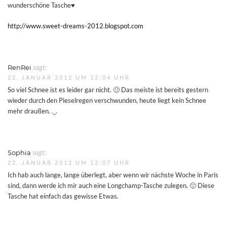
wunderschöne Tasche♥
http://www.sweet-dreams-2012.blogspot.com
RenRei
sagt:
22. JANUAR 2012 UM 12:04 UHR
So viel Schnee ist es leider gar nicht. 🙁 Das meiste ist bereits gestern
wieder durch den Pieselregen verschwunden, heute liegt kein Schnee
mehr draußen. ._.
Sophia
sagt:
22. JANUAR 2012 UM 12:07 UHR
Ich hab auch lange, lange überlegt, aber wenn wir nächste Woche in Paris
sind, dann werde ich mir auch eine Longchamp-Tasche zulegen. 🙂 Diese
Tasche hat einfach das gewisse Etwas.