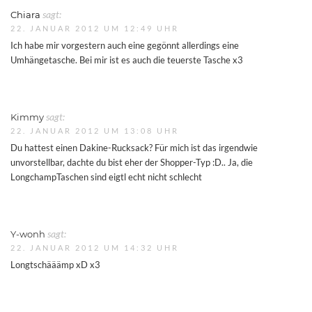
Chiara
sagt:
22. JANUAR 2012 UM 12:49 UHR
Ich habe mir vorgestern auch eine gegönnt allerdings eine
Umhängetasche. Bei mir ist es auch die teuerste Tasche x3
Kimmy
sagt:
22. JANUAR 2012 UM 13:08 UHR
Du hattest einen Dakine-Rucksack? Für mich ist das irgendwie
unvorstellbar, dachte du bist eher der Shopper-Typ :D.. Ja, die
LongchampTaschen sind eigtl echt nicht schlecht
Y-wonh
sagt:
22. JANUAR 2012 UM 14:32 UHR
Longtschääämp xD x3