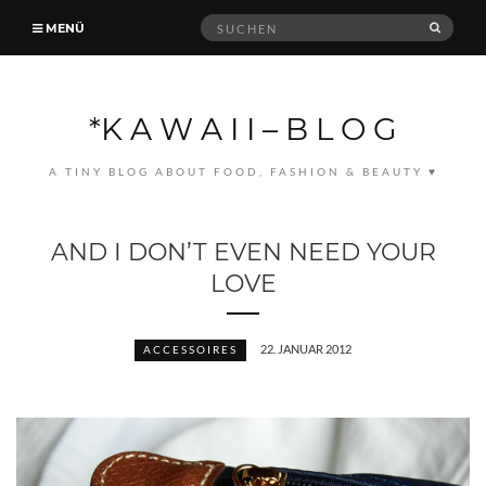
Suche
MENÜ
SUCH
nach:
*K A W A I I – B L O G
A TINY BLOG ABOUT FOOD, FASHION & BEAUTY ♥
AND I DON’T EVEN NEED YOUR
LOVE
22. JANUAR 2012
ACCESSOIRES