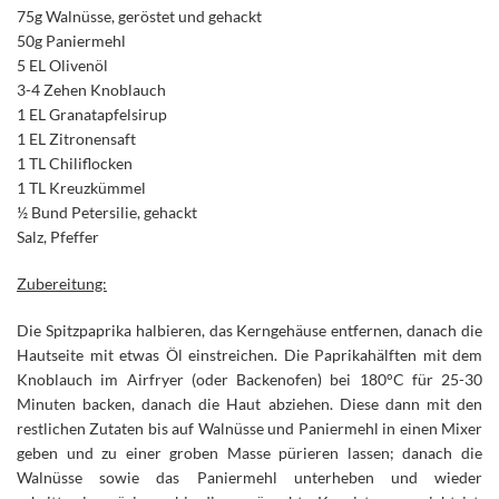
75g Walnüsse, geröstet und gehackt
50g Paniermehl
5 EL Olivenöl
3-4 Zehen Knoblauch
1 EL Granatapfelsirup
1 EL Zitronensaft
1 TL Chiliflocken
1 TL Kreuzkümmel
½ Bund Petersilie, gehackt
Salz, Pfeffer
Zubereitung:
Die Spitzpaprika halbieren, das Kerngehäuse entfernen, danach die
Hautseite mit etwas Öl einstreichen. Die Paprikahälften mit dem
Knoblauch im Airfryer (oder Backenofen) bei 180°C für 25-30
Minuten backen, danach die Haut abziehen. Diese dann mit den
restlichen Zutaten bis auf Walnüsse und Paniermehl in einen Mixer
geben und zu einer groben Masse pürieren lassen; danach die
Walnüsse sowie das Paniermehl unterheben und wieder