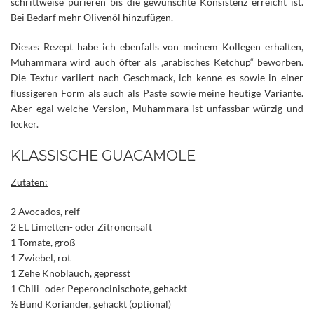
schrittweise pürieren bis die gewünschte Konsistenz erreicht ist.
Bei Bedarf mehr Olivenöl hinzufügen.
Dieses Rezept habe ich ebenfalls von meinem Kollegen erhalten,
Muhammara wird auch öfter als „arabisches Ketchup“ beworben.
Die Textur variiert nach Geschmack, ich kenne es sowie in einer
flüssigeren Form als auch als Paste sowie meine heutige Variante.
Aber egal welche Version, Muhammara ist unfassbar würzig und
lecker.
KLASSISCHE GUACAMOLE
Zutaten:
2 Avocados, reif
2 EL Limetten- oder Zitronensaft
1 Tomate, groß
1 Zwiebel, rot
1 Zehe Knoblauch, gepresst
1 Chili- oder Peperoncinischote, gehackt
½ Bund Koriander, gehackt (optional)