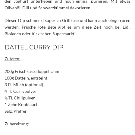
den Joghurt unterheben und noch einmal pürieren. Mit etwas
Olivenöl, Dill und Schwarzkümmel dekorieren.
Dieser Dip schmeckt super zu Grillkäse und kann auch eingefroren
werden. Frische rote Bete gibt es um diese Zeit noch bei Lidl,
Bioladen oder türkischen Supermarkt.
DATTEL CURRY DIP
Zutaten:
200g Frischkäse, doppelrahm
100g Datteln, entsteint
3 EL Milch (optional)
4 TL Currypulver
½ TL Chilipulver
1 Zehe Knoblauch
Salz, Pfeffer
Zubereitung: