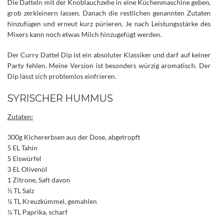
Die Datteln mit der Knoblauchzehe in eine Küchenmaschine geben,
grob zerkleinern lassen. Danach die restlichen genannten Zutaten
hinzufügen und erneut kurz pürieren. Je nach Leistungsstärke des
Mixers kann noch etwas Milch hinzugefügt werden.
Der Curry Dattel Dip ist ein absoluter Klassiker und darf auf keiner
Party fehlen. Meine Version ist besonders würzig aromatisch. Der
Dip lässt sich problemlos einfrieren.
SYRISCHER HUMMUS
Zutaten:
300g Kichererbsen aus der Dose, abgetropft
5 EL Tahin
5 Eiswürfel
3 EL Olivenöl
1 Zitrone, Saft davon
½ TL Salz
¼ TL Kreuzkümmel, gemahlen
¼ TL Paprika, scharf