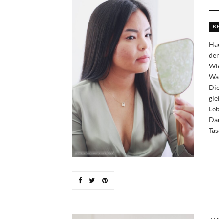
B
Hau
der
Wie
War
Die
gle
Leb
Dam
Tas