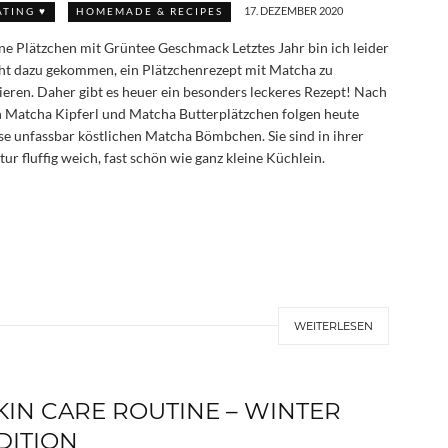
17. DEZEMBER 2020
ATING ♥
HOMEMADE & RECIPES
ne Plätzchen mit Grüntee Geschmack Letztes Jahr bin ich leider
ht dazu gekommen, ein Plätzchenrezept mit Matcha zu
ieren. Daher gibt es heuer ein besonders leckeres Rezept! Nach
 Matcha Kipferl und Matcha Butterplätzchen folgen heute
se unfassbar köstlichen Matcha Bömbchen. Sie sind in ihrer
tur fluffig weich, fast schön wie ganz kleine Küchlein.
WEITERLESEN
KIN CARE ROUTINE – WINTER
DITION