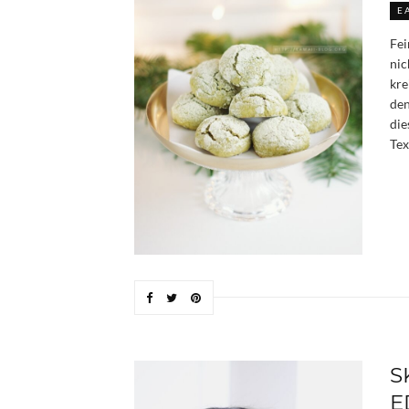
E
Fei
nic
kre
den
die
Tex
S
E