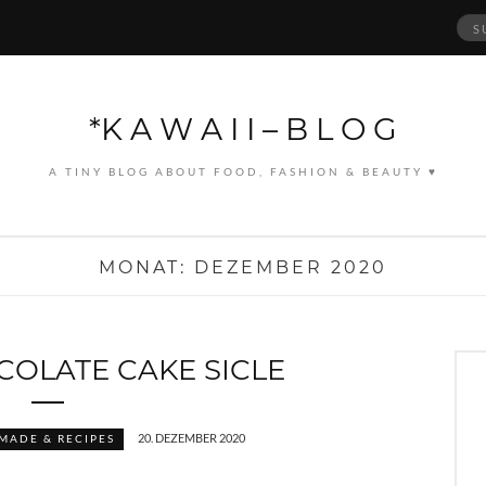
Suc
nach
*K A W A I I – B L O G
A TINY BLOG ABOUT FOOD, FASHION & BEAUTY ♥
MONAT:
DEZEMBER 2020
COLATE CAKE SICLE
20. DEZEMBER 2020
ADE & RECIPES