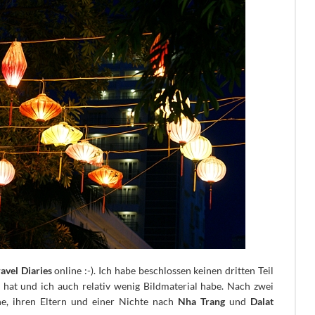
avel Diaries
online :-). Ich habe beschlossen keinen dritten Teil
n hat und ich auch relativ wenig Bildmaterial habe.
Nach zwei
e, ihren Eltern und einer Nichte nach
Nha Trang
und
Dalat