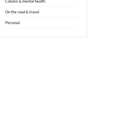
Column & mental health
On the road & travel
Personal