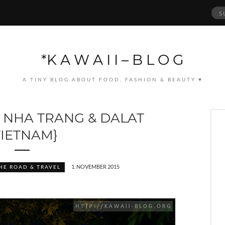
Suc
nach
*K A W A I I – B L O G
A TINY BLOG ABOUT FOOD, FASHION & BEAUTY ♥
: NHA TRANG & DALAT
VIETNAM}
1. NOVEMBER 2015
HE ROAD & TRAVEL