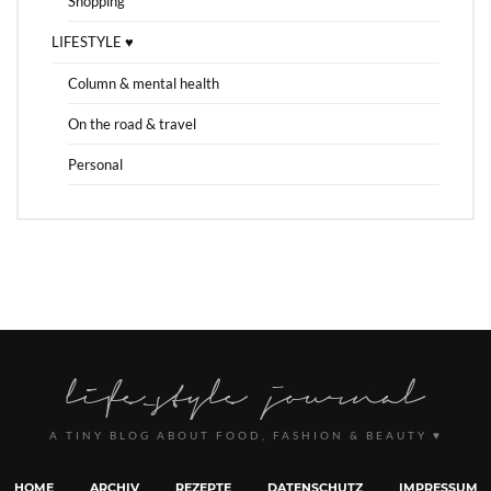
Shopping
LIFESTYLE ♥
Column & mental health
On the road & travel
Personal
A TINY BLOG ABOUT FOOD, FASHION & BEAUTY ♥
HOME
ARCHIV
REZEPTE
DATENSCHUTZ
IMPRESSUM