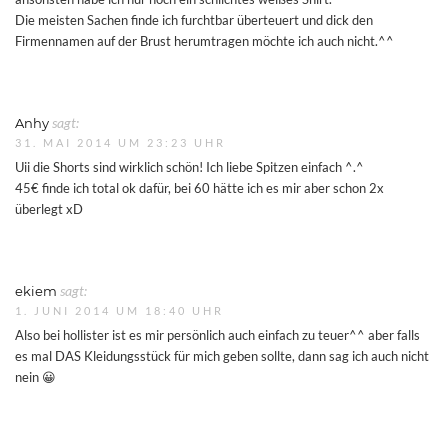
Die meisten Sachen finde ich furchtbar überteuert und dick den
Firmennamen auf der Brust herumtragen möchte ich auch nicht.^^
Anhy
sagt:
31. MAI 2014 UM 23:23 UHR
Uii die Shorts sind wirklich schön! Ich liebe Spitzen einfach ^.^
45€ finde ich total ok dafür, bei 60 hätte ich es mir aber schon 2x
überlegt xD
ekiem
sagt:
1. JUNI 2014 UM 18:40 UHR
Also bei hollister ist es mir persönlich auch einfach zu teuer^^ aber falls
es mal DAS Kleidungsstück für mich geben sollte, dann sag ich auch nicht
nein 😀