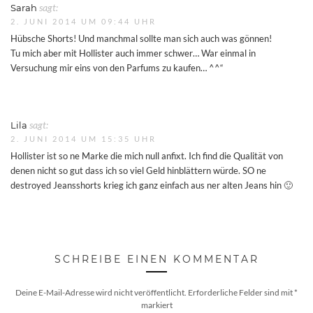
Sarah
sagt:
2. JUNI 2014 UM 09:44 UHR
Hübsche Shorts! Und manchmal sollte man sich auch was gönnen!
Tu mich aber mit Hollister auch immer schwer… War einmal in
Versuchung mir eins von den Parfums zu kaufen… ^^“
Lila
sagt:
2. JUNI 2014 UM 15:35 UHR
Hollister ist so ne Marke die mich null anfixt. Ich find die Qualität von
denen nicht so gut dass ich so viel Geld hinblättern würde. SO ne
destroyed Jeansshorts krieg ich ganz einfach aus ner alten Jeans hin 🙂
SCHREIBE EINEN KOMMENTAR
Deine E-Mail-Adresse wird nicht veröffentlicht.
Erforderliche Felder sind mit
*
markiert