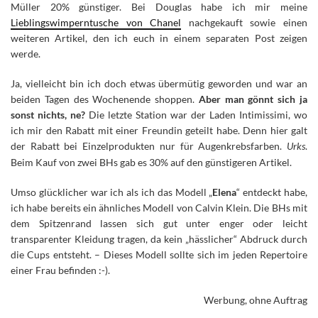
Müller 20% günstiger. Bei Douglas habe ich mir meine
Lieblingswimperntusche von Chanel
nachgekauft sowie einen
weiteren Artikel, den ich euch in einem separaten Post zeigen
werde.
Ja, vielleicht bin ich doch etwas übermütig geworden und war an
beiden Tagen des Wochenende shoppen.
Aber man gönnt sich ja
sonst nichts, ne?
Die letzte Station war der Laden Intimissimi, wo
ich mir den Rabatt mit einer Freundin geteilt habe. Denn hier galt
der Rabatt bei Einzelprodukten nur für Augenkrebsfarben.
Urks
.
Beim Kauf von zwei BHs gab es 30% auf den günstigeren Artikel.
Umso glücklicher war ich als ich das Modell „
Elena
“ entdeckt habe,
ich habe bereits ein ähnliches Modell von Calvin Klein. Die BHs mit
dem Spitzenrand lassen sich gut unter enger oder leicht
transparenter Kleidung tragen, da kein „hässlicher“ Abdruck durch
die Cups entsteht. – Dieses Modell sollte sich im jeden Repertoire
einer Frau befinden :-).
Werbung, ohne Auftrag